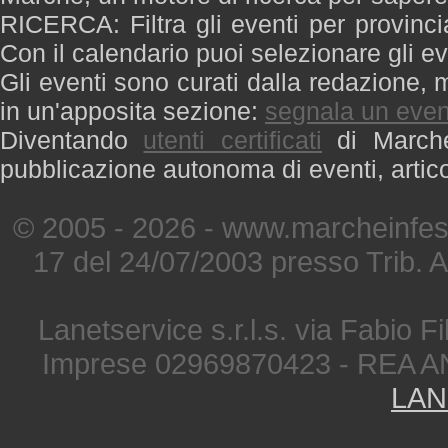
RICERCA: Filtra gli eventi per provinci
Con il calendario puoi selezionare gli ev
Gli eventi sono curati dalla redazione, m
in un'apposita sezione:
segnala un even
Diventando
utenti certificati
di Marche 
pubblicazione autonoma di eventi, artic
© 2005 - 2026 - www.marcheinfest
17 del 24/07/2003 presso Trib. 
Lanetservice s.r.l.s. via Fabio Fi
Imprese 02969870423 - REA A
LAN