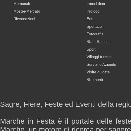
Memoriali
Immobiliari
Mostre-Mercato
Proloco
Rievocazioni
Enti
Spettacoli
Fotografia
Stab. Balneari
Sport
Villaggi turistici
Servizi e Aziende
Visite guidate
Strumenti
Sagre, Fiere, Feste ed Eventi della reg
Marche in Festa è il portale delle fest
Marche, un motore di ricerca per saper