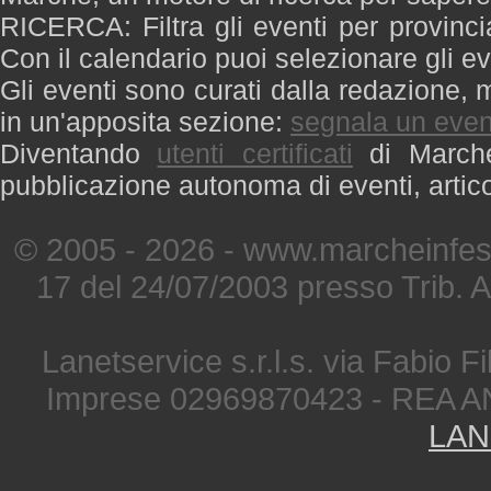
RICERCA: Filtra gli eventi per provinci
Con il calendario puoi selezionare gli ev
Gli eventi sono curati dalla redazione, m
in un'apposita sezione:
segnala un even
Diventando
utenti certificati
di Marche 
pubblicazione autonoma di eventi, artic
© 2005 - 2026 - www.marcheinfest
17 del 24/07/2003 presso Trib. 
Lanetservice s.r.l.s. via Fabio Fi
Imprese 02969870423 - REA A
LAN