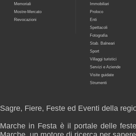
Memoriali
Immobiliari
Mostre-Mercato
Proloco
Rievocazioni
Enti
Spettacoli
Fotografia
Stab. Balneari
Sport
Villaggi turistici
Servizi e Aziende
Visite guidate
Strumenti
Sagre, Fiere, Feste ed Eventi della reg
Marche in Festa è il portale delle fest
Marche, un motore di ricerca per saper