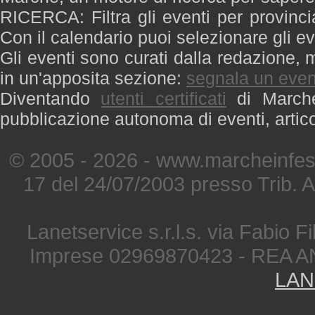
RICERCA: Filtra gli eventi per provinci
Con il calendario puoi selezionare gli ev
Gli eventi sono curati dalla redazione, m
in un'apposita sezione:
segnala un even
Diventando
utenti certificati
di Marche 
pubblicazione autonoma di eventi, artic
© 2005 - 2026 - www.marcheinfest
17 del 24/07/2003 presso Trib. 
Lanetservice s.r.l.s. via Fabio Fi
Imprese 02969870423 - REA A
LAN