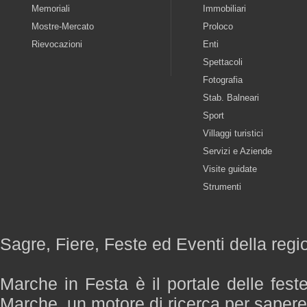
Memoriali
Immobiliari
Mostre-Mercato
Proloco
Rievocazioni
Enti
Spettacoli
Fotografia
Stab. Balneari
Sport
Villaggi turistici
Servizi e Aziende
Visite guidate
Strumenti
Sagre, Fiere, Feste ed Eventi della reg
Marche in Festa è il portale delle fest
Marche, un motore di ricerca per saper