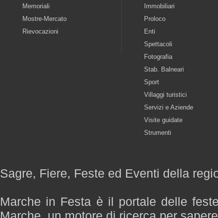
Memoriali
Immobiliari
Mostre-Mercato
Proloco
Rievocazioni
Enti
Spettacoli
Fotografia
Stab. Balneari
Sport
Villaggi turistici
Servizi e Aziende
Visite guidate
Strumenti
Sagre, Fiere, Feste ed Eventi della reg
Marche in Festa è il portale delle fest
Marche, un motore di ricerca per saper