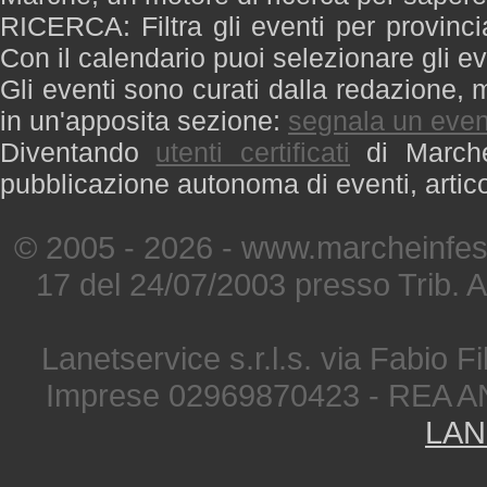
RICERCA: Filtra gli eventi per provinci
Con il calendario puoi selezionare gli ev
Gli eventi sono curati dalla redazione, m
in un'apposita sezione:
segnala un even
Diventando
utenti certificati
di Marche 
pubblicazione autonoma di eventi, artic
© 2005 - 2026 - www.marcheinfest
17 del 24/07/2003 presso Trib. 
Lanetservice s.r.l.s. via Fabio Fi
Imprese 02969870423 - REA A
LAN