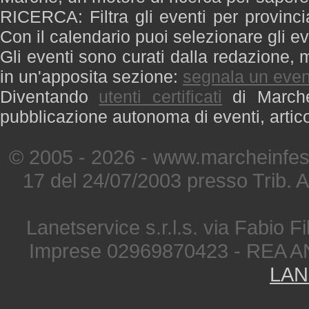
RICERCA: Filtra gli eventi per provinci
Con il calendario puoi selezionare gli ev
Gli eventi sono curati dalla redazione, m
in un'apposita sezione:
segnala un even
Diventando
utenti certificati
di Marche 
pubblicazione autonoma di eventi, artic
© 2005 - 2026 - www.marcheinfest
17 del 24/07/2003 presso Trib. 
Lanetservice s.r.l.s. via Fabio Fi
Imprese 02969870423 - REA A
LAN