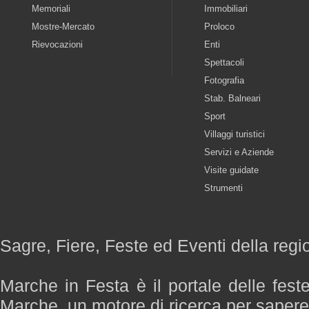
Memoriali
Immobiliari
Mostre-Mercato
Proloco
Rievocazioni
Enti
Spettacoli
Fotografia
Stab. Balneari
Sport
Villaggi turistici
Servizi e Aziende
Visite guidate
Strumenti
Sagre, Fiere, Feste ed Eventi della reg
Marche in Festa è il portale delle fest
Marche, un motore di ricerca per saper