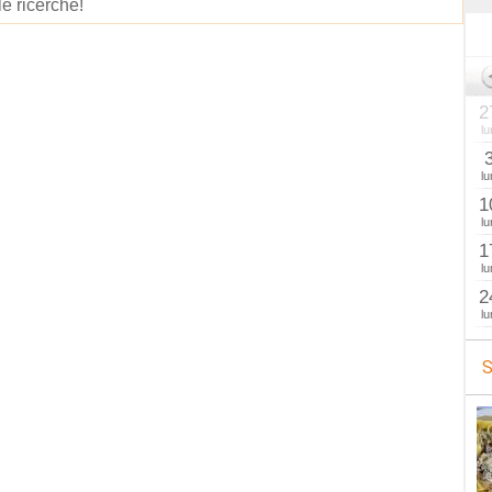
le ricerche!
2
lu
lu
1
lu
1
lu
2
lu
S