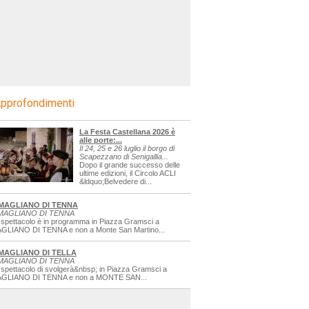
pprofondimenti
La Festa Castellana 2026 è
alle porte:...
Il 24, 25 e 26 luglio il borgo di
Scapezzano di Senigallia...
Dopo il grande successo delle
ultime edizioni, il Circolo ACLI
&ldquo;Belvedere di...
MAGLIANO DI TENNA
MAGLIANO DI TENNA
 spettacolo è in programma in Piazza Gramsci a
GLIANO DI TENNA e non a Monte San Martino...
MAGLIANO DI TELLA
MAGLIANO DI TENNA
 spettacolo di svolgerà&nbsp; in Piazza Gramsci a
GLIANO DI TENNA e non a MONTE SAN...