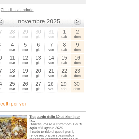
Chiudi il calendario
novembre 2025
7
28
29
30
31
1
2
n
mar
mer
gio
ven
sab
dom
3
4
5
6
7
8
9
n
mar
mer
gio
ven
sab
dom
0
11
12
13
14
15
16
n
mar
mer
gio
ven
sab
dom
7
18
19
20
21
22
23
n
mar
mer
gio
ven
sab
dom
4
25
26
27
28
29
30
n
mar
mer
gio
ven
sab
dom
celti per voi
Traguardo delle 30 edizioni per
la...
Bianche, rosse o entrambe? Dal 31
luglio al 5 agosto 2026...
Il caldo torrido di questi giorni,
rende ancora più spasmodica