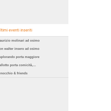
ltimi eventi inseriti
aurizio molinari ad osimo
on walter insero ad osimo
splorando porta maggiore
llotto porta comicità,...
inocchio & friends