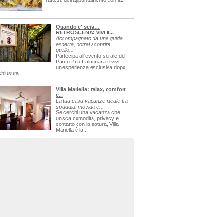
l'attesa dell'appuntamento con la...
Quando e' sera…
RETROSCENA: vivi il...
Accompagnato da una guida
esperta, potrai scoprire
quello...
Partecipa all'evento serale del
Parco Zoo Falconara e vivi
un'esperienza esclusiva dopo
chiusura...
Villa Mariella: relax, comfort
e...
La tua casa vacanze ideale tra
spiaggia, movida e...
Se cerchi una vacanza che
unisca comodità, privacy e
contatto con la natura, Villa
Mariella è la...