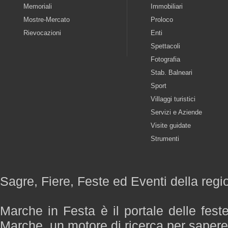
Memoriali
Immobiliari
Mostre-Mercato
Proloco
Rievocazioni
Enti
Spettacoli
Fotografia
Stab. Balneari
Sport
Villaggi turistici
Servizi e Aziende
Visite guidate
Strumenti
Sagre, Fiere, Feste ed Eventi della reg
Marche in Festa è il portale delle fest
Marche, un motore di ricerca per saper