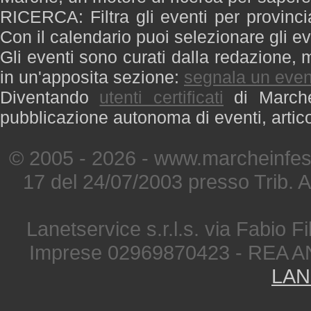
RICERCA: Filtra gli eventi per provinci
Con il calendario puoi selezionare gli ev
Gli eventi sono curati dalla redazione, m
in un'apposita sezione:
segnala un even
Diventando
utenti certificati
di Marche 
pubblicazione autonoma di eventi, artic
© 2005 - 2026 - www.marcheinfest
17 del 24/07/2003 presso Trib. 
Lanetservice s.r.l.s. via Fabio Fi
Imprese 02969870423 - REA A
LAN