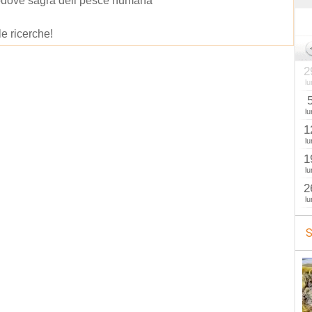
dove sagra dell pesce numana
le ricerche!
2
lu
lu
1
lu
1
lu
2
lu
S