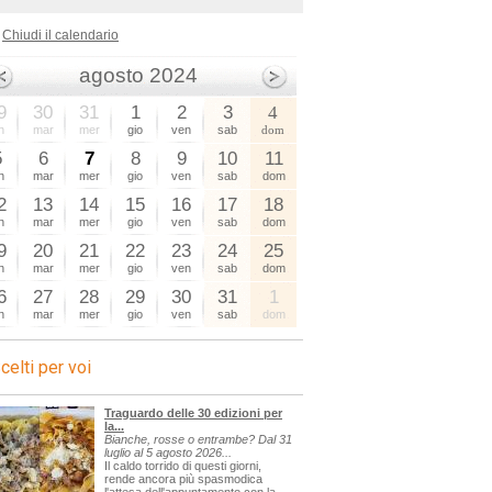
Chiudi il calendario
agosto 2024
9
30
31
1
2
3
4
n
mar
mer
gio
ven
sab
dom
5
6
7
8
9
10
11
n
mar
mer
gio
ven
sab
dom
2
13
14
15
16
17
18
n
mar
mer
gio
ven
sab
dom
9
20
21
22
23
24
25
n
mar
mer
gio
ven
sab
dom
6
27
28
29
30
31
1
n
mar
mer
gio
ven
sab
dom
celti per voi
Traguardo delle 30 edizioni per
la...
Bianche, rosse o entrambe? Dal 31
luglio al 5 agosto 2026...
Il caldo torrido di questi giorni,
rende ancora più spasmodica