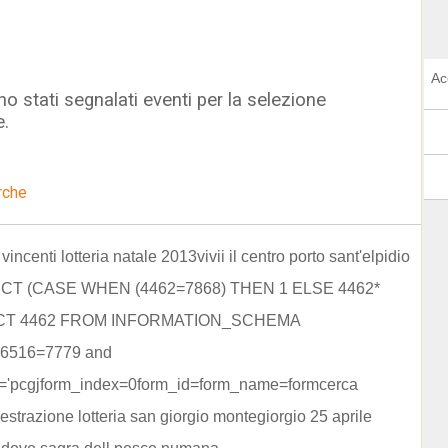
Ac
o stati segnalati eventi per la selezione
e.
rche
i vincenti lotteria natale 2013vivii il centro porto sant'elpidio
ECT (CASE WHEN (4462=7868) THEN 1 ELSE 4462*
CT 4462 FROM INFORMATION_SCHEMA
d 6516=7779 and
gj'='pcgjform_index=0form_id=form_name=formcerca
estrazione lotteria san giorgio montegiorgio 25 aprile