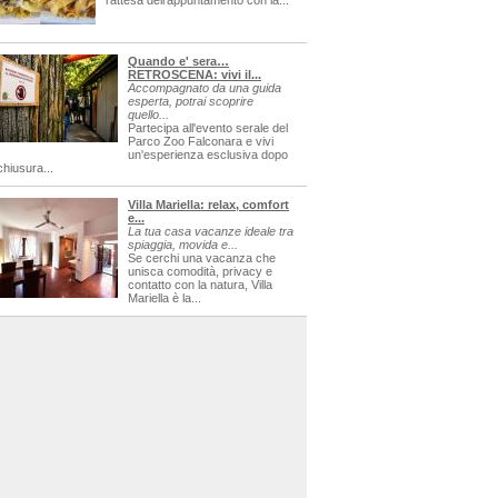
l'attesa dell'appuntamento con la...
Quando e' sera…
RETROSCENA: vivi il...
Accompagnato da una guida
esperta, potrai scoprire
quello...
Partecipa all'evento serale del
Parco Zoo Falconara e vivi
un'esperienza esclusiva dopo
chiusura...
Villa Mariella: relax, comfort
e...
La tua casa vacanze ideale tra
spiaggia, movida e...
Se cerchi una vacanza che
unisca comodità, privacy e
contatto con la natura, Villa
Mariella è la...