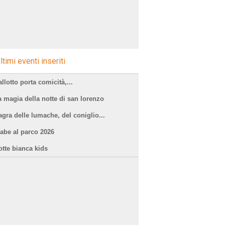
ltimi eventi inseriti
llotto porta comicità,...
a magia della notte di san lorenzo
agra delle lumache, del coniglio...
iabe al parco 2026
otte bianca kids