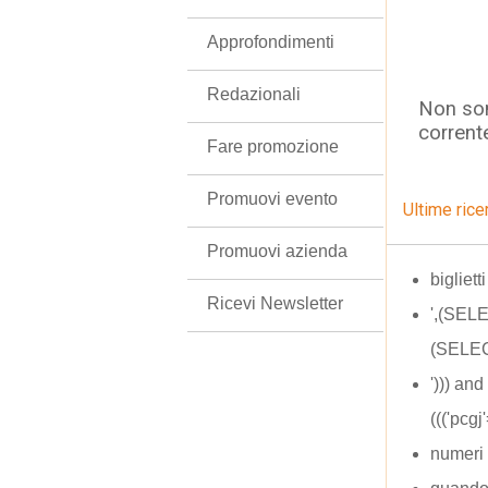
Approfondimenti
Redazionali
Non son
corrent
Fare promozione
Promuovi evento
Ultime rice
Promuovi azienda
bigliett
Ricevi Newsletter
',(SEL
(SELE
'))) an
((('pc
numeri 