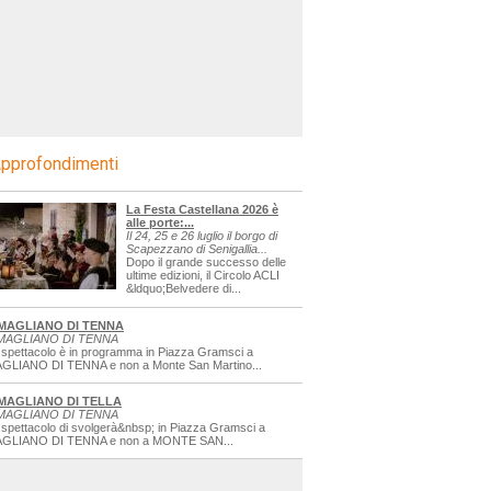
pprofondimenti
La Festa Castellana 2026 è
alle porte:...
Il 24, 25 e 26 luglio il borgo di
Scapezzano di Senigallia...
Dopo il grande successo delle
ultime edizioni, il Circolo ACLI
&ldquo;Belvedere di...
MAGLIANO DI TENNA
MAGLIANO DI TENNA
 spettacolo è in programma in Piazza Gramsci a
GLIANO DI TENNA e non a Monte San Martino...
MAGLIANO DI TELLA
MAGLIANO DI TENNA
 spettacolo di svolgerà&nbsp; in Piazza Gramsci a
GLIANO DI TENNA e non a MONTE SAN...