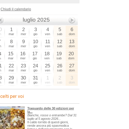
Chiudi il calendario
luglio 2025
0
1
2
3
4
5
6
n
mar
mer
gio
ven
sab
dom
7
8
9
10
11
12
13
n
mar
mer
gio
ven
sab
dom
4
15
16
17
18
19
20
n
mar
mer
gio
ven
sab
dom
1
22
23
24
25
26
27
n
mar
mer
gio
ven
sab
dom
8
29
30
31
1
2
3
n
mar
mer
gio
ven
sab
dom
celti per voi
Traguardo delle 30 edizioni per
la...
Bianche, rosse o entrambe? Dal 31
luglio al 5 agosto 2026...
Il caldo torrido di questi giorni,
rende ancora più spasmodica