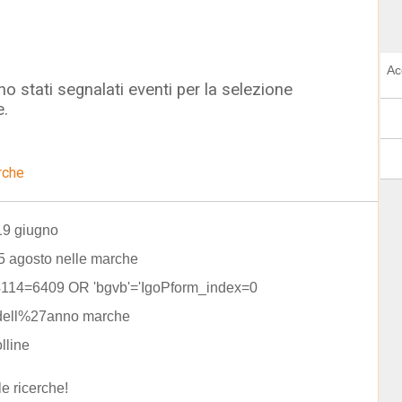
Ac
o stati segnalati eventi per la selezione
e.
rche
19 giugno
5 agosto nelle marche
4114=6409 OR 'bgvb'='IgoPform_index=0
 dell%27anno marche
lline
le ricerche!