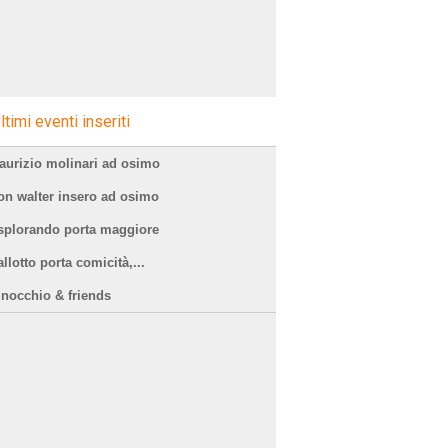
ltimi eventi inseriti
aurizio molinari ad osimo
on walter insero ad osimo
splorando porta maggiore
llotto porta comicità,...
inocchio & friends