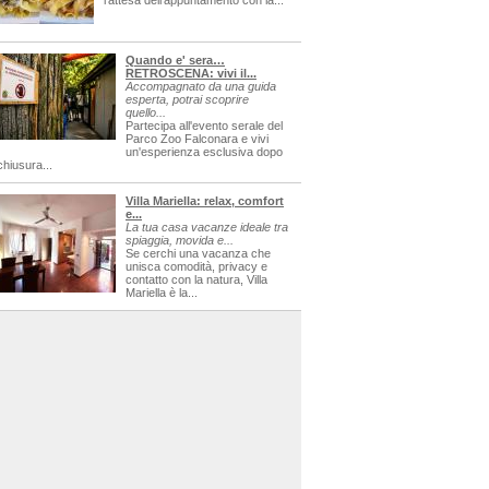
l'attesa dell'appuntamento con la...
Quando e' sera…
RETROSCENA: vivi il...
Accompagnato da una guida
esperta, potrai scoprire
quello...
Partecipa all'evento serale del
Parco Zoo Falconara e vivi
un'esperienza esclusiva dopo
chiusura...
Villa Mariella: relax, comfort
e...
La tua casa vacanze ideale tra
spiaggia, movida e...
Se cerchi una vacanza che
unisca comodità, privacy e
contatto con la natura, Villa
Mariella è la...