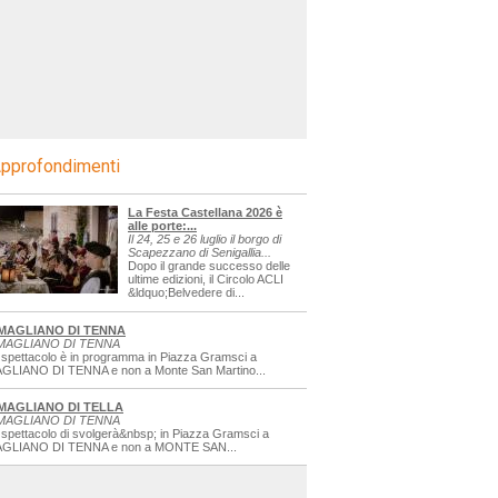
pprofondimenti
La Festa Castellana 2026 è
alle porte:...
Il 24, 25 e 26 luglio il borgo di
Scapezzano di Senigallia...
Dopo il grande successo delle
ultime edizioni, il Circolo ACLI
&ldquo;Belvedere di...
MAGLIANO DI TENNA
MAGLIANO DI TENNA
 spettacolo è in programma in Piazza Gramsci a
GLIANO DI TENNA e non a Monte San Martino...
MAGLIANO DI TELLA
MAGLIANO DI TENNA
 spettacolo di svolgerà&nbsp; in Piazza Gramsci a
GLIANO DI TENNA e non a MONTE SAN...