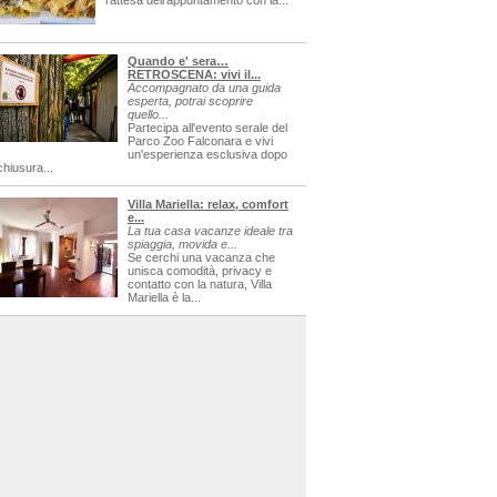
l'attesa dell'appuntamento con la...
Quando e' sera…
RETROSCENA: vivi il...
Accompagnato da una guida
esperta, potrai scoprire
quello...
Partecipa all'evento serale del
Parco Zoo Falconara e vivi
un'esperienza esclusiva dopo
chiusura...
Villa Mariella: relax, comfort
e...
La tua casa vacanze ideale tra
spiaggia, movida e...
Se cerchi una vacanza che
unisca comodità, privacy e
contatto con la natura, Villa
Mariella è la...