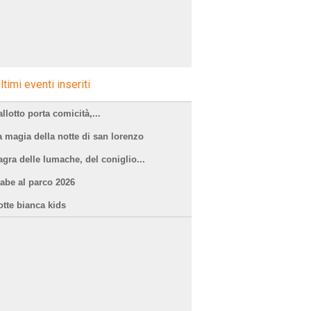
ltimi eventi inseriti
llotto porta comicità,...
a magia della notte di san lorenzo
agra delle lumache, del coniglio...
iabe al parco 2026
otte bianca kids