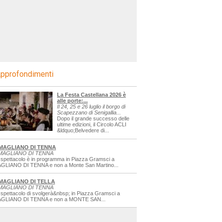
pprofondimenti
La Festa Castellana 2026 è
alle porte:...
Il 24, 25 e 26 luglio il borgo di
Scapezzano di Senigallia...
Dopo il grande successo delle
ultime edizioni, il Circolo ACLI
&ldquo;Belvedere di...
MAGLIANO DI TENNA
MAGLIANO DI TENNA
 spettacolo è in programma in Piazza Gramsci a
GLIANO DI TENNA e non a Monte San Martino...
MAGLIANO DI TELLA
MAGLIANO DI TENNA
 spettacolo di svolgerà&nbsp; in Piazza Gramsci a
GLIANO DI TENNA e non a MONTE SAN...