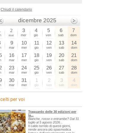
Chiudi il calendario
dicembre 2025
1
2
3
4
5
6
7
n
mar
mer
gio
ven
sab
dom
8
9
10
11
12
13
14
n
mar
mer
gio
ven
sab
dom
5
16
17
18
19
20
21
n
mar
mer
gio
ven
sab
dom
2
23
24
25
26
27
28
n
mar
mer
gio
ven
sab
dom
9
30
31
1
2
3
4
n
mar
mer
gio
ven
sab
dom
celti per voi
Traguardo delle 30 edizioni per
la...
Bianche, rosse o entrambe? Dal 31
luglio al 5 agosto 2026...
Il caldo torrido di questi giorni,
rende ancora più spasmodica