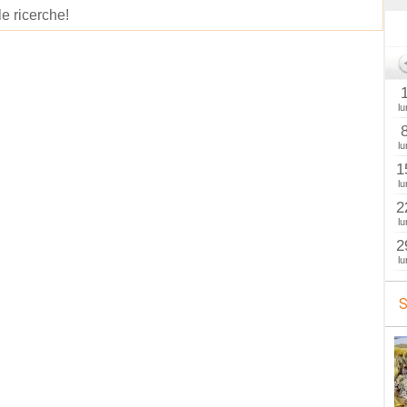
le ricerche!
lu
lu
1
lu
2
lu
2
lu
S