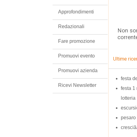
Approfondimenti
Redazionali
Non son
corrent
Fare promozione
Promuovi evento
Ultime rice
Promuovi azienda
festa d
Ricevi Newsletter
festa 1
lotteria
escursi
pesaro 
cresciã