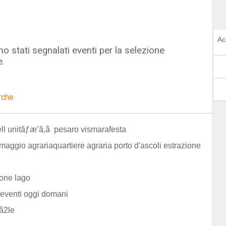
Ac
o stati segnalati eventi per la selezione
e.
rche
ell unitãƒæ’ã‚â pesaro vismarafesta
 maggio agrariaquartiere agraria porto d'ascoli estrazione
one lago
eventi oggi domani
â2le