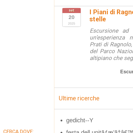
set
I Piani di Ragn
20
stelle
2025
Escursione ad a
un’esperienza 
Prati di Ragnolo,
del Parco Nazion
altipiano che seg
Escur
Ultime ricerche
gedicht--Y
CERCA DOVE:
festa dell unitãƒæ’ã†â€