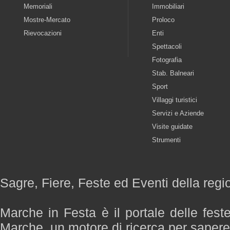
Memoriali
Immobiliari
Mostre-Mercato
Proloco
Rievocazioni
Enti
Spettacoli
Fotografia
Stab. Balneari
Sport
Villaggi turistici
Servizi e Aziende
Visite guidate
Strumenti
Sagre, Fiere, Feste ed Eventi della reg
Marche in Festa è il portale delle fest
Marche, un motore di ricerca per saper