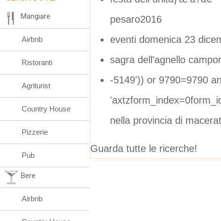
Mangiare
pesaro2016
eventi domenica 23 dice
Airbnb
sagra dell'agnello campor
Ristoranti
-5149')) or 9790=9790 and
Agriturist
'axtzform_index=0form_i
Country House
nella provincia di macera
Pizzerie
Guarda tutte le ricerche!
Pub
Bere
Airbnb