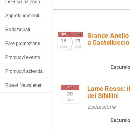
Inserisci azienda
Approfondimenti
Redazionali
set
set
Grande Anello d
18
21
a Castelluccio
Fare promozione
2025
2025
Promuovi evento
Escursio
Promuovi azienda
Ricevi Newsletter
set
Lame Rosse: i
20
dei Sibillini
2025
Escursione
Escursio