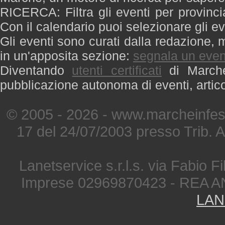
RICERCA: Filtra gli eventi per provinci
Con il calendario puoi selezionare gli ev
Gli eventi sono curati dalla redazione, m
in un'apposita sezione:
segnala un even
Diventando
utenti certificati
di Marche 
pubblicazione autonoma di eventi, artic
© 2005 - 2026 - www.marcheinfest
17 del 24/07/2003 presso Trib. 
Lanetservice s.r.l.s. via Fabio Fi
Imprese 02969870423 - REA A
LAN