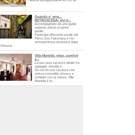
l'attesa dell'appuntamento con la...
Quando e' sera…
RETROSCENA: vivi il...
Accompagnato da una guida
esperta, potrai scoprire
quello...
Partecipa all'evento serale del
Parco Zoo Falconara e vivi
un'esperienza esclusiva dopo
chiusura...
Villa Mariella: relax, comfort
e...
La tua casa vacanze ideale tra
spiaggia, movida e...
Se cerchi una vacanza che
unisca comodità, privacy e
contatto con la natura, Villa
Mariella è la...