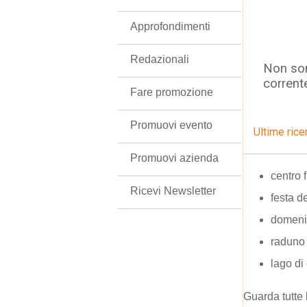
Approfondimenti
Redazionali
Non son
corrent
Fare promozione
Promuovi evento
Ultime rice
Promuovi azienda
centro 
Ricevi Newsletter
festa de
domen
raduno
lago di 
Guarda tutte 