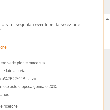
Ac
o stati segnalati eventi per la selezione
e.
rche
fiera vede piante macerata
lle fate a pretare
ica%2B22%2Bmarzo
 moto auto d epoca gennaio 2015
cingoli
le ricerche!