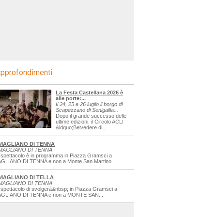
pprofondimenti
La Festa Castellana 2026 è
alle porte:...
Il 24, 25 e 26 luglio il borgo di
Scapezzano di Senigallia...
Dopo il grande successo delle
ultime edizioni, il Circolo ACLI
&ldquo;Belvedere di...
MAGLIANO DI TENNA
MAGLIANO DI TENNA
 spettacolo è in programma in Piazza Gramsci a
GLIANO DI TENNA e non a Monte San Martino...
MAGLIANO DI TELLA
MAGLIANO DI TENNA
 spettacolo di svolgerà&nbsp; in Piazza Gramsci a
GLIANO DI TENNA e non a MONTE SAN...