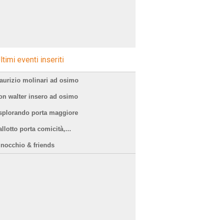
ltimi eventi inseriti
aurizio molinari ad osimo
on walter insero ad osimo
splorando porta maggiore
llotto porta comicità,...
inocchio & friends