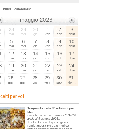
Chiudi il calendario
maggio 2026
7
28
29
30
1
2
3
n
mar
mer
gio
ven
sab
dom
4
5
6
7
8
9
10
n
mar
mer
gio
ven
sab
dom
1
12
13
14
15
16
17
n
mar
mer
gio
ven
sab
dom
8
19
20
21
22
23
24
n
mar
mer
gio
ven
sab
dom
5
26
27
28
29
30
31
n
mar
mer
gio
ven
sab
dom
celti per voi
Traguardo delle 30 edizioni per
la...
Bianche, rosse o entrambe? Dal 31
luglio al 5 agosto 2026...
Il caldo torrido di questi giorni,
rende ancora più spasmodica