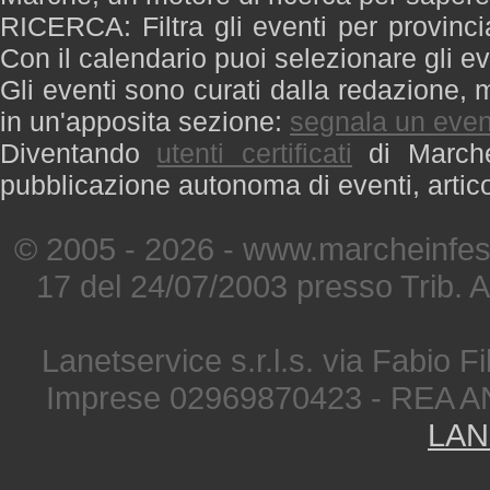
RICERCA: Filtra gli eventi per provinci
Con il calendario puoi selezionare gli ev
Gli eventi sono curati dalla redazione, m
in un'apposita sezione:
segnala un even
Diventando
utenti certificati
di Marche 
pubblicazione autonoma di eventi, artic
© 2005 - 2026 - www.marcheinfest
17 del 24/07/2003 presso Trib. 
Lanetservice s.r.l.s. via Fabio Fi
Imprese 02969870423 - REA A
LAN