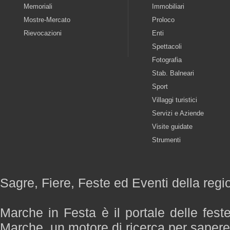
Memoriali
Immobiliari
Mostre-Mercato
Proloco
Rievocazioni
Enti
Spettacoli
Fotografia
Stab. Balneari
Sport
Villaggi turistici
Servizi e Aziende
Visite guidate
Strumenti
Sagre, Fiere, Feste ed Eventi della reg
Marche in Festa è il portale delle fest
Marche, un motore di ricerca per saper