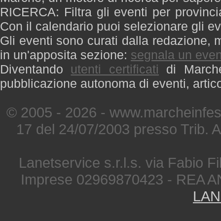
RICERCA: Filtra gli eventi per provinci
Con il calendario puoi selezionare gli ev
Gli eventi sono curati dalla redazione, m
in un'apposita sezione:
segnala un even
Diventando
utenti certificati
di Marche 
pubblicazione autonoma di eventi, artic
© 2005 - 2026 - www.marcheinfest
17 del 24/07/2003 presso Trib. 
Lanetservice s.r.l.s. via Fabio Fi
Imprese 02969870423 - REA A
LAN