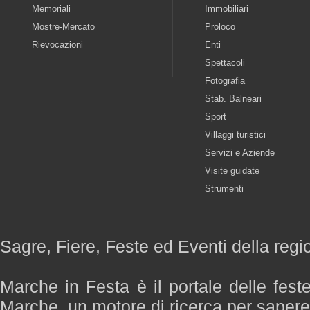
Memoriali
Immobiliari
Mostre-Mercato
Proloco
Rievocazioni
Enti
Spettacoli
Fotografia
Stab. Balneari
Sport
Villaggi turistici
Servizi e Aziende
Visite guidate
Strumenti
Sagre, Fiere, Feste ed Eventi della reg
Marche in Festa è il portale delle fest
Marche, un motore di ricerca per saper