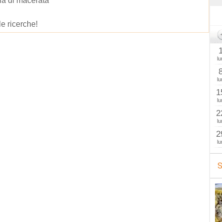
ia di macerata
le ricerche!
lu
lu
1
lu
2
lu
2
lu
S