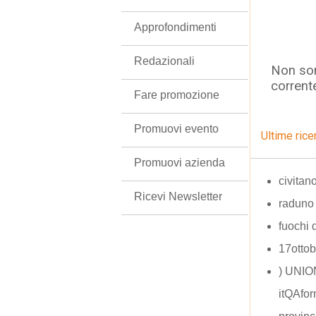
Approfondimenti
Redazionali
Non son
corrent
Fare promozione
Promuovi evento
Ultime rice
Promuovi azienda
civita
Ricevi Newsletter
raduno 
fuochi 
17ottob
) UNIO
itQAfo