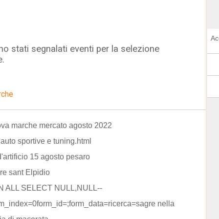
Ac
o stati segnalati eventi per la selezione
e.
rche
nova marche mercato agosto 2022
auto sportive e tuning.html
d'artificio 15 agosto pesaro
re sant Elpidio
N ALL SELECT NULL,NULL--
rm_index=0form_id=;form_data=ricerca=sagre nella