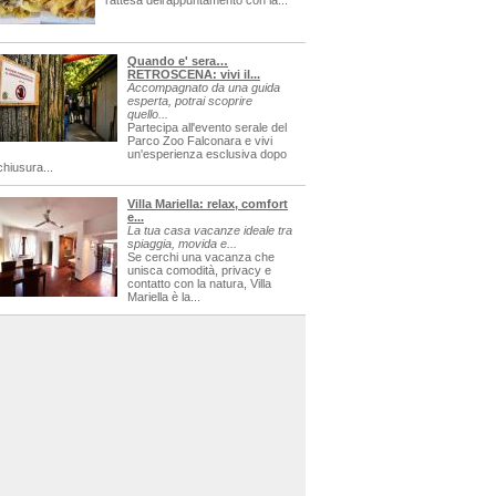
l'attesa dell'appuntamento con la...
Quando e' sera…
RETROSCENA: vivi il...
Accompagnato da una guida
esperta, potrai scoprire
quello...
Partecipa all'evento serale del
Parco Zoo Falconara e vivi
un'esperienza esclusiva dopo
chiusura...
Villa Mariella: relax, comfort
e...
La tua casa vacanze ideale tra
spiaggia, movida e...
Se cerchi una vacanza che
unisca comodità, privacy e
contatto con la natura, Villa
Mariella è la...