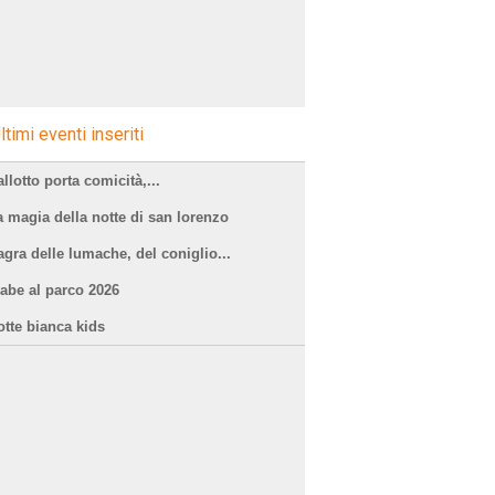
ltimi eventi inseriti
llotto porta comicità,...
a magia della notte di san lorenzo
agra delle lumache, del coniglio...
iabe al parco 2026
otte bianca kids