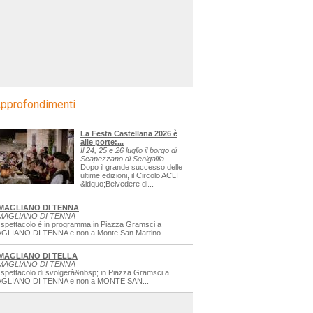
pprofondimenti
La Festa Castellana 2026 è
alle porte:...
Il 24, 25 e 26 luglio il borgo di
Scapezzano di Senigallia...
Dopo il grande successo delle
ultime edizioni, il Circolo ACLI
&ldquo;Belvedere di...
MAGLIANO DI TENNA
MAGLIANO DI TENNA
 spettacolo è in programma in Piazza Gramsci a
GLIANO DI TENNA e non a Monte San Martino...
MAGLIANO DI TELLA
MAGLIANO DI TENNA
 spettacolo di svolgerà&nbsp; in Piazza Gramsci a
GLIANO DI TENNA e non a MONTE SAN...