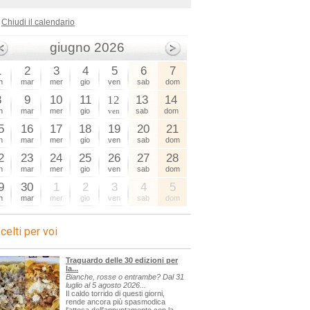
Chiudi il calendario
giugno 2026
1
2
3
4
5
6
7
n
mar
mer
gio
ven
sab
dom
8
9
10
11
12
13
14
n
mar
mer
gio
ven
sab
dom
5
16
17
18
19
20
21
n
mar
mer
gio
ven
sab
dom
2
23
24
25
26
27
28
n
mar
mer
gio
ven
sab
dom
9
30
1
2
3
4
5
n
mar
mer
gio
ven
sab
dom
celti per voi
Traguardo delle 30 edizioni per
la...
Bianche, rosse o entrambe? Dal 31
luglio al 5 agosto 2026...
Il caldo torrido di questi giorni,
rende ancora più spasmodica