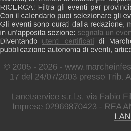
RICERCA: Filtra gli eventi per provinci
Con il calendario puoi selezionare gli ev
Gli eventi sono curati dalla redazione, m
in un'apposita sezione:
segnala un even
Diventando
utenti certificati
di Marche 
pubblicazione autonoma di eventi, artic
© 2005 - 2026 - www.marcheinfest
17 del 24/07/2003 presso Trib. 
Lanetservice s.r.l.s. via Fabio Fi
Imprese 02969870423 - REA A
LAN