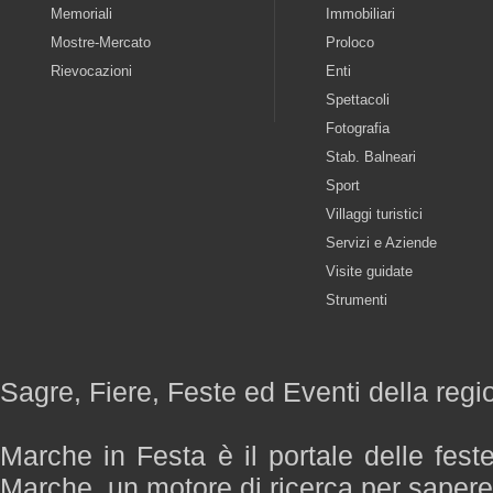
Memoriali
Immobiliari
Mostre-Mercato
Proloco
Rievocazioni
Enti
Spettacoli
Fotografia
Stab. Balneari
Sport
Villaggi turistici
Servizi e Aziende
Visite guidate
Strumenti
Sagre, Fiere, Feste ed Eventi della reg
Marche in Festa è il portale delle fest
Marche, un motore di ricerca per saper