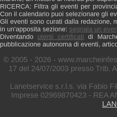
RICERCA: Filtra gli eventi per provinci
Con il calendario puoi selezionare gli ev
Gli eventi sono curati dalla redazione, m
in un'apposita sezione:
segnala un even
Diventando
utenti certificati
di Marche 
pubblicazione autonoma di eventi, artic
© 2005 - 2026 - www.marcheinfest
17 del 24/07/2003 presso Trib. 
Lanetservice s.r.l.s. via Fabio Fi
Imprese 02969870423 - REA A
LAN