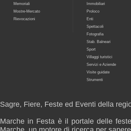
Memoriali
Immobiliari
Mostre-Mercato
Proloco
Rievocazioni
Enti
Spettacoli
Fotografia
Stab. Balneari
Sport
Villaggi turistici
Servizi e Aziende
Visite guidate
Strumenti
Sagre, Fiere, Feste ed Eventi della reg
Marche in Festa è il portale delle fest
Marche, un motore di ricerca per saper