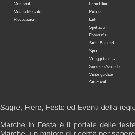
Memoriali
Immobiliari
Mostre-Mercato
Proloco
Rievocazioni
Enti
Spettacoli
Fotografia
Stab. Balneari
Sport
Villaggi turistici
Servizi e Aziende
Visite guidate
Strumenti
Sagre, Fiere, Feste ed Eventi della reg
Marche in Festa è il portale delle fest
Marche, un motore di ricerca per saper