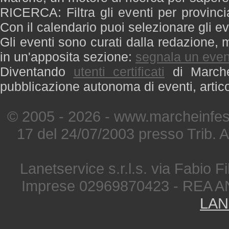
RICERCA: Filtra gli eventi per provinci
Con il calendario puoi selezionare gli ev
Gli eventi sono curati dalla redazione, m
in un'apposita sezione:
segnala un even
Diventando
utenti certificati
di Marche 
pubblicazione autonoma di eventi, artic
© 2005 - 2026 - www.marcheinfest
17 del 24/07/2003 presso Trib. 
Lanetservice s.r.l.s. via Fabio Fi
Imprese 02969870423 - REA A
LAN