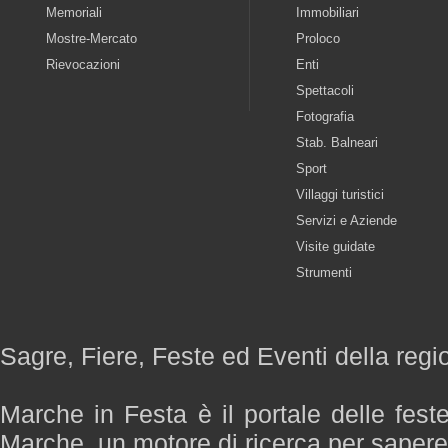
Memoriali
Immobiliari
Mostre-Mercato
Proloco
Rievocazioni
Enti
Spettacoli
Fotografia
Stab. Balneari
Sport
Villaggi turistici
Servizi e Aziende
Visite guidate
Strumenti
Sagre, Fiere, Feste ed Eventi della reg
Marche in Festa è il portale delle fest
Marche, un motore di ricerca per saper