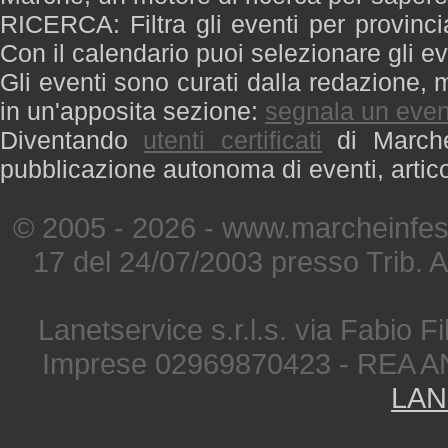
RICERCA: Filtra gli eventi per provinci
Con il calendario puoi selezionare gli ev
Gli eventi sono curati dalla redazione, m
in un'apposita sezione:
segnala un even
Diventando
utenti certificati
di Marche 
pubblicazione autonoma di eventi, artic
© 2005 - 2026 - www.marcheinfest
17 del 24/07/2003 presso Trib. 
Lanetservice s.r.l.s. via Fabio Fi
Imprese 02969870423 - REA A
LAN