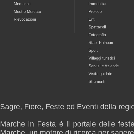
Memoriali
Immobiliari
Mostre-Mercato
Proloco
Rievocazioni
Enti
Spettacoli
Fotografia
Stab. Balneari
Sport
Villaggi turistici
Servizi e Aziende
Visite guidate
Strumenti
Sagre, Fiere, Feste ed Eventi della reg
Marche in Festa è il portale delle fest
Marche, un motore di ricerca per saper