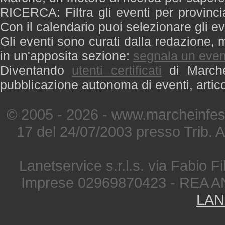
RICERCA: Filtra gli eventi per provinci
Con il calendario puoi selezionare gli ev
Gli eventi sono curati dalla redazione, m
in un'apposita sezione:
segnala un even
Diventando
utenti certificati
di Marche 
pubblicazione autonoma di eventi, artic
© 2005 - 2026 - www.marcheinfest
17 del 24/07/2003 presso Trib. 
Lanetservice s.r.l.s. via Fabio Fi
Imprese 02969870423 - REA A
LAN