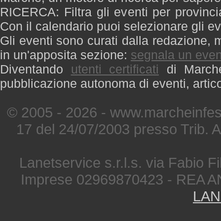
RICERCA: Filtra gli eventi per provinci
Con il calendario puoi selezionare gli ev
Gli eventi sono curati dalla redazione, m
in un'apposita sezione:
segnala un even
Diventando
utenti certificati
di Marche 
pubblicazione autonoma di eventi, artic
© 2005 - 2026 - www.marcheinfest
17 del 24/07/2003 presso Trib. 
Lanetservice s.r.l.s. via Fabio Fi
Imprese 02969870423 - REA A
LAN