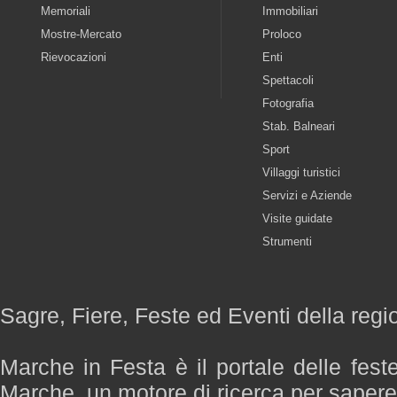
Memoriali
Immobiliari
Mostre-Mercato
Proloco
Rievocazioni
Enti
Spettacoli
Fotografia
Stab. Balneari
Sport
Villaggi turistici
Servizi e Aziende
Visite guidate
Strumenti
Sagre, Fiere, Feste ed Eventi della reg
Marche in Festa è il portale delle fest
Marche, un motore di ricerca per saper