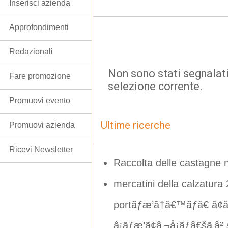
Inserisci azienda
Approfondimenti
Redazionali
Non sono stati segnalati
Fare promozione
selezione corrente.
Promuovi evento
Ultime ricerche
Promuovi azienda
Ricevi Newsletter
Raccolta delle castagne n
mercatini della calzatura
portãƒæ’ã†â€™ãƒâ€ ã¢
â¡ãƒæ’ã¢â‚¬å¡ãƒâ€šã‚â² s