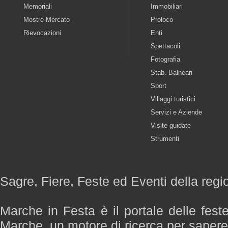
Memoriali
Immobiliari
Mostre-Mercato
Proloco
Rievocazioni
Enti
Spettacoli
Fotografia
Stab. Balneari
Sport
Villaggi turistici
Servizi e Aziende
Visite guidate
Strumenti
Sagre, Fiere, Feste ed Eventi della reg
Marche in Festa è il portale delle fest
Marche, un motore di ricerca per saper