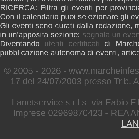
RICERCA: Filtra gli eventi per provinci
Con il calendario puoi selezionare gli ev
Gli eventi sono curati dalla redazione, m
in un'apposita sezione:
segnala un even
Diventando
utenti certificati
di Marche 
pubblicazione autonoma di eventi, artic
© 2005 - 2026 - www.marcheinfest
17 del 24/07/2003 presso Trib. 
Lanetservice s.r.l.s. via Fabio Fi
Imprese 02969870423 - REA A
LAN