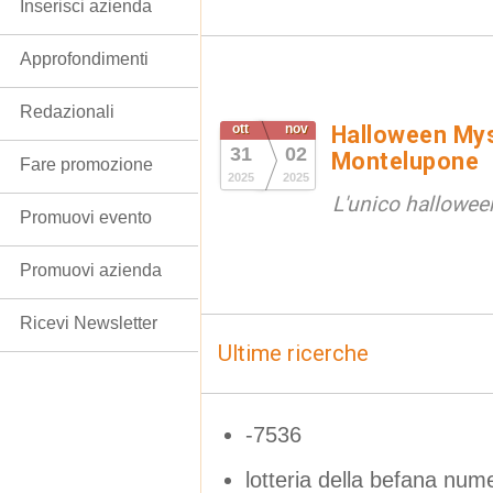
Inserisci azienda
Approfondimenti
Redazionali
ott
nov
Halloween Mys
31
02
Montelupone
Fare promozione
2025
2025
L'unico halloween
Promuovi evento
Promuovi azienda
Ricevi Newsletter
Ultime ricerche
-7536
lotteria della befana num