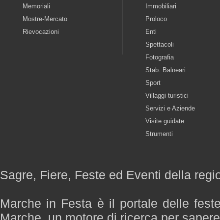
Memoriali
Immobiliari
Mostre-Mercato
Proloco
Rievocazioni
Enti
Spettacoli
Fotografia
Stab. Balneari
Sport
Villaggi turistici
Servizi e Aziende
Visite guidate
Strumenti
Sagre, Fiere, Feste ed Eventi della reg
Marche in Festa è il portale delle fest
Marche, un motore di ricerca per saper