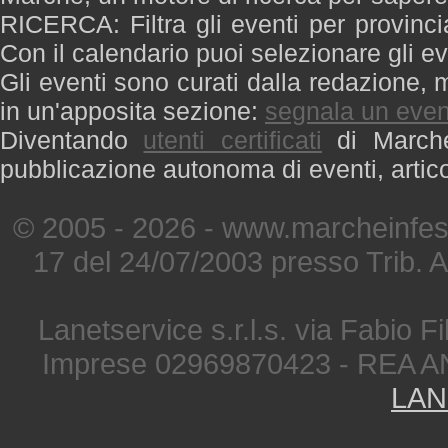
RICERCA: Filtra gli eventi per provinci
Con il calendario puoi selezionare gli ev
Gli eventi sono curati dalla redazione, m
in un'apposita sezione:
segnala un even
Diventando
utenti certificati
di Marche 
pubblicazione autonoma di eventi, artic
© 2005 - 2026 - www.marcheinfest
17 del 24/07/2003 presso Trib. 
Lanetservice s.r.l.s. via Fabio Fi
Imprese 02969870423 - REA A
LAN