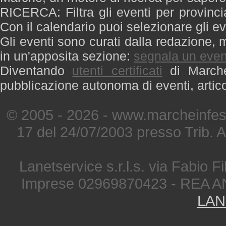
RICERCA: Filtra gli eventi per provinci
Con il calendario puoi selezionare gli ev
Gli eventi sono curati dalla redazione, m
in un'apposita sezione:
segnala un even
Diventando
utenti certificati
di Marche 
pubblicazione autonoma di eventi, artic
© 2005 - 2026 - www.marcheinfest
17 del 24/07/2003 presso Trib. 
Lanetservice s.r.l.s. via Fabio Fi
Imprese 02969870423 - REA A
LAN