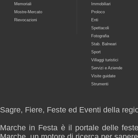
Memoriali
Immobiliari
Mostre-Mercato
Proloco
Rievocazioni
Enti
Spettacoli
Fotografia
Stab. Balneari
Sport
Villaggi turistici
Servizi e Aziende
Visite guidate
Strumenti
Sagre, Fiere, Feste ed Eventi della reg
Marche in Festa è il portale delle fest
Marche, un motore di ricerca per saper