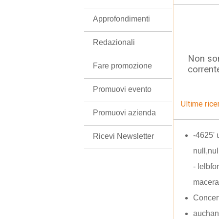
Approfondimenti
Redazionali
Non son
Fare promozione
corrent
Promuovi evento
Ultime rice
Promuovi azienda
-4625' 
Ricevi Newsletter
null,nul
- lelbf
macera
Concert
auchan 