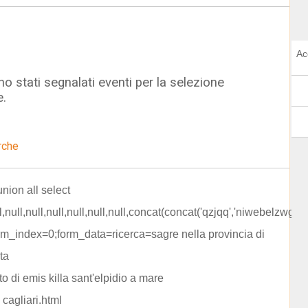
Ac
o stati segnalati eventi per la selezione
e.
rche
union all select
l,null,null,null,null,null,null,concat(concat('qzjqq','niwebelzwg'),'q
orm_index=0;form_data=ricerca=sagre nella provincia di
ta
o di emis killa sant'elpidio a mare
cagliari.html