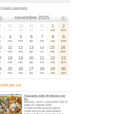
Chiudi il calendario
novembre 2025
7
28
29
30
31
1
2
n
mar
mer
gio
ven
sab
dom
3
4
5
6
7
8
9
n
mar
mer
gio
ven
sab
dom
0
11
12
13
14
15
16
n
mar
mer
gio
ven
sab
dom
7
18
19
20
21
22
23
n
mar
mer
gio
ven
sab
dom
4
25
26
27
28
29
30
n
mar
mer
gio
ven
sab
dom
celti per voi
Traguardo delle 30 edizioni per
la...
Bianche, rosse o entrambe? Dal 31
luglio al 5 agosto 2026...
Il caldo torrido di questi giorni,
rende ancora più spasmodica