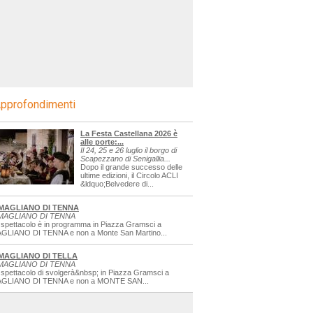
pprofondimenti
La Festa Castellana 2026 è
alle porte:...
Il 24, 25 e 26 luglio il borgo di
Scapezzano di Senigallia...
Dopo il grande successo delle
ultime edizioni, il Circolo ACLI
&ldquo;Belvedere di...
MAGLIANO DI TENNA
MAGLIANO DI TENNA
 spettacolo è in programma in Piazza Gramsci a
GLIANO DI TENNA e non a Monte San Martino...
MAGLIANO DI TELLA
MAGLIANO DI TENNA
 spettacolo di svolgerà&nbsp; in Piazza Gramsci a
GLIANO DI TENNA e non a MONTE SAN...