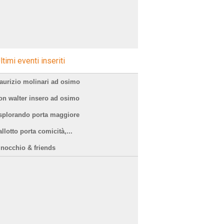
ltimi eventi inseriti
aurizio molinari ad osimo
on walter insero ad osimo
splorando porta maggiore
llotto porta comicità,...
inocchio & friends