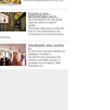
l'attesa dell'appuntamento con la...
Quando e' sera…
RETROSCENA: vivi il...
Accompagnato da una guida
esperta, potrai scoprire
quello...
Partecipa all'evento serale del
Parco Zoo Falconara e vivi
un'esperienza esclusiva dopo
chiusura...
Villa Mariella: relax, comfort
e...
La tua casa vacanze ideale tra
spiaggia, movida e...
Se cerchi una vacanza che
unisca comodità, privacy e
contatto con la natura, Villa
Mariella è la...