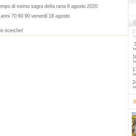
mpo di osimo sagra della rana 8 agosto 2020
anni 70 80 90 venerdì 18 agosto
le ricerche!
2
lu
lu
1
lu
1
lu
2
lu
S