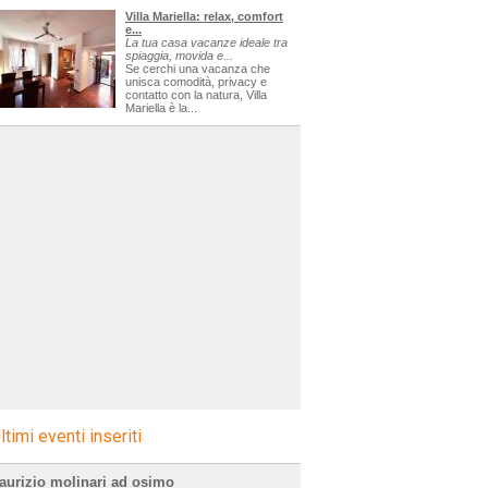
Villa Mariella: relax, comfort
e...
La tua casa vacanze ideale tra
spiaggia, movida e...
Se cerchi una vacanza che
unisca comodità, privacy e
contatto con la natura, Villa
Mariella è la...
ltimi eventi inseriti
aurizio molinari ad osimo