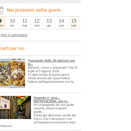
Nei prossimi sette giorni
a=sagre
9
10
11
12
13
14
15
om
lun
mar
mer
gio
ven
sab
Apri il calendario
celti per voi
Traguardo delle 30 edizioni per
la...
Bianche, rosse o entrambe? Dal 31
luglio al 5 agosto 2026...
Il caldo torrido di questi giorni,
rende ancora più spasmodica
l'attesa dell'appuntamento con la...
Quando e' sera…
RETROSCENA: vivi il...
Accompagnato da una guida
esperta, potrai scoprire
quello...
Partecipa all'evento serale del
Parco Zoo Falconara e vivi
un'esperienza esclusiva dopo
chiusura...