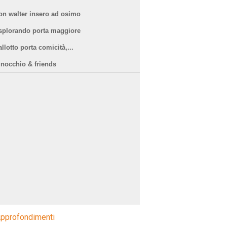
on walter insero ad osimo
splorando porta maggiore
llotto porta comicità,...
inocchio & friends
pprofondimenti