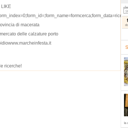
' LIKE
orm_index=0;form_id=;form_name=formcerca;form_data=ricerc
rovincia di macerata
d
mercato delle calzature porto
pidiowww.marcheinfesta.it
S
le ricerche!
la 