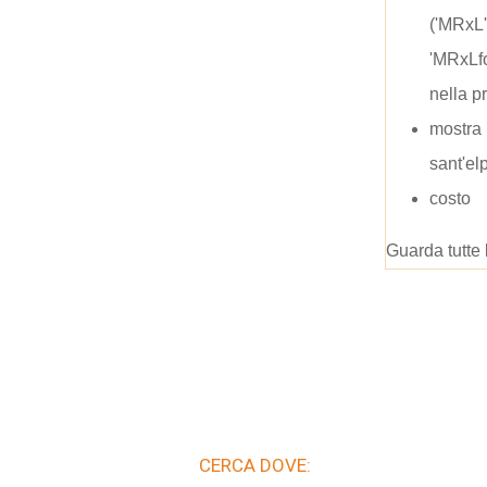
('MRxL
'MRxLf
nella p
mostra 
sant'el
costo
Guarda tutte 
CERCA DOVE: