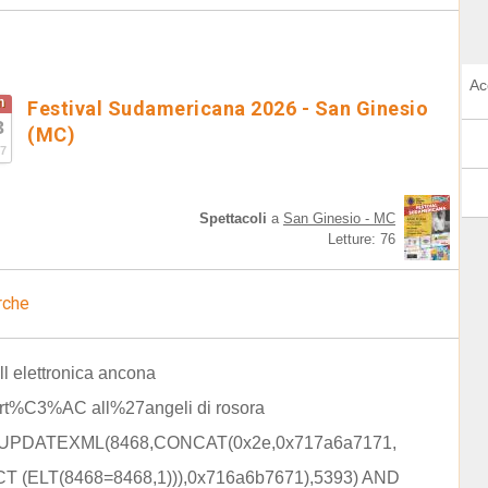
Ac
n
Festival Sudamericana 2026 - San Ginesio
3
(MC)
7
Spettacoli
a
San Ginesio - MC
Letture: 76
rche
ell elettronica ancona
rt%C3%AC all%27angeli di rosora
D UPDATEXML(8468,CONCAT(0x2e,0x717a6a7171,
T (ELT(8468=8468,1))),0x716a6b7671),5393) AND