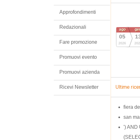
Approfondimenti
Redazionali
ago
ge
05
1
Fare promozione
2026
202
Promuovi evento
Promuovi azienda
Ultime rice
Ricevi Newsletter
fiera d
san ma
') AN
(SELEC