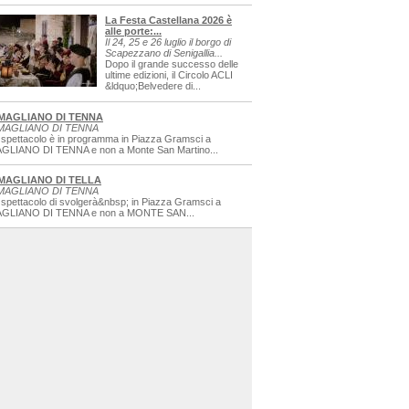
La Festa Castellana 2026 è
alle porte:...
Il 24, 25 e 26 luglio il borgo di
Scapezzano di Senigallia...
Dopo il grande successo delle
ultime edizioni, il Circolo ACLI
&ldquo;Belvedere di...
MAGLIANO DI TENNA
MAGLIANO DI TENNA
 spettacolo è in programma in Piazza Gramsci a
GLIANO DI TENNA e non a Monte San Martino...
MAGLIANO DI TELLA
MAGLIANO DI TENNA
 spettacolo di svolgerà&nbsp; in Piazza Gramsci a
GLIANO DI TENNA e non a MONTE SAN...