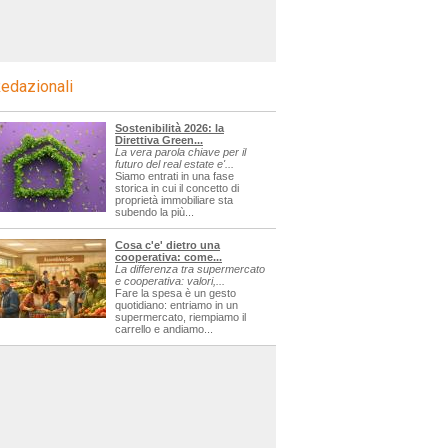
edazionali
Sostenibilità 2026: la
Direttiva Green...
La vera parola chiave per il
futuro del real estate e'...
Siamo entrati in una fase
storica in cui il concetto di
proprietà immobiliare sta
subendo la più...
Cosa c'e' dietro una
cooperativa: come...
La differenza tra supermercato
e cooperativa: valori,...
Fare la spesa è un gesto
quotidiano: entriamo in un
supermercato, riempiamo il
carrello e andiamo...