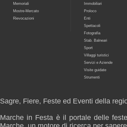
Memoriali
Immobiliari
Mostre-Mercato
Proloco
Rievocazioni
Enti
Spettacoli
Fotografia
Stab. Balneari
Sport
Villaggi turistici
Servizi e Aziende
Visite guidate
Strumenti
Sagre, Fiere, Feste ed Eventi della reg
Marche in Festa è il portale delle fest
Marche, un motore di ricerca per saper