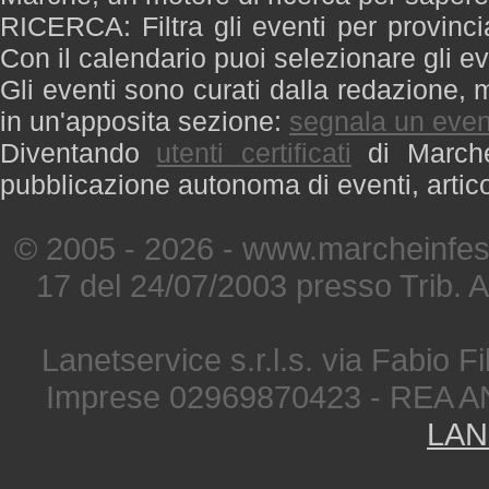
RICERCA: Filtra gli eventi per provinci
Con il calendario puoi selezionare gli ev
Gli eventi sono curati dalla redazione, m
in un'apposita sezione:
segnala un even
Diventando
utenti certificati
di Marche 
pubblicazione autonoma di eventi, artic
© 2005 - 2026 - www.marcheinfest
17 del 24/07/2003 presso Trib. 
Lanetservice s.r.l.s. via Fabio Fi
Imprese 02969870423 - REA A
LAN