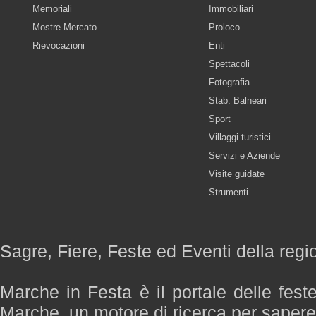
Memoriali
Immobiliari
Mostre-Mercato
Proloco
Rievocazioni
Enti
Spettacoli
Fotografia
Stab. Balneari
Sport
Villaggi turistici
Servizi e Aziende
Visite guidate
Strumenti
Sagre, Fiere, Feste ed Eventi della reg
Marche in Festa è il portale delle fest
Marche, un motore di ricerca per saper