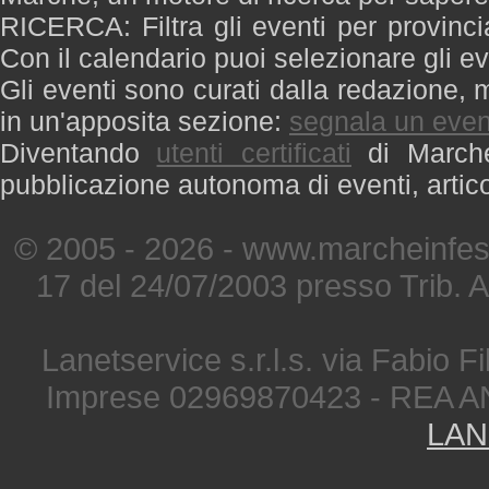
RICERCA: Filtra gli eventi per provinci
Con il calendario puoi selezionare gli ev
Gli eventi sono curati dalla redazione, m
in un'apposita sezione:
segnala un even
Diventando
utenti certificati
di Marche 
pubblicazione autonoma di eventi, artic
© 2005 - 2026 - www.marcheinfest
17 del 24/07/2003 presso Trib. 
Lanetservice s.r.l.s. via Fabio Fi
Imprese 02969870423 - REA A
LAN