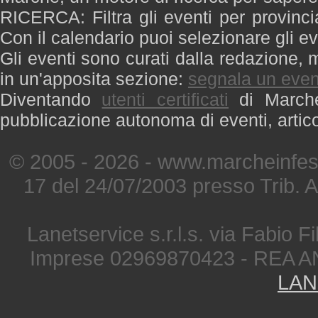
RICERCA: Filtra gli eventi per provinci
Con il calendario puoi selezionare gli ev
Gli eventi sono curati dalla redazione, m
in un'apposita sezione:
segnala un even
Diventando
utenti certificati
di Marche 
pubblicazione autonoma di eventi, artic
© 2005 - 2026 - www.marcheinfest
17 del 24/07/2003 presso Trib. 
Lanetservice s.r.l.s. via Fabio Fi
Imprese 02969870423 - REA A
LAN