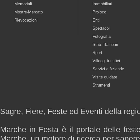
Memoriali
Immobiliari
Mostre-Mercato
Proloco
Rievocazioni
Enti
Spettacoli
Fotografia
Stab. Balneari
Sport
Villaggi turistici
Servizi e Aziende
Visite guidate
Strumenti
Sagre, Fiere, Feste ed Eventi della reg
Marche in Festa è il portale delle fest
Marche, un motore di ricerca per saper