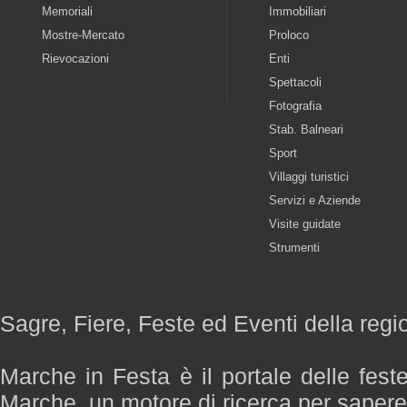
Memoriali
Immobiliari
Mostre-Mercato
Proloco
Rievocazioni
Enti
Spettacoli
Fotografia
Stab. Balneari
Sport
Villaggi turistici
Servizi e Aziende
Visite guidate
Strumenti
Sagre, Fiere, Feste ed Eventi della reg
Marche in Festa è il portale delle fest
Marche, un motore di ricerca per saper