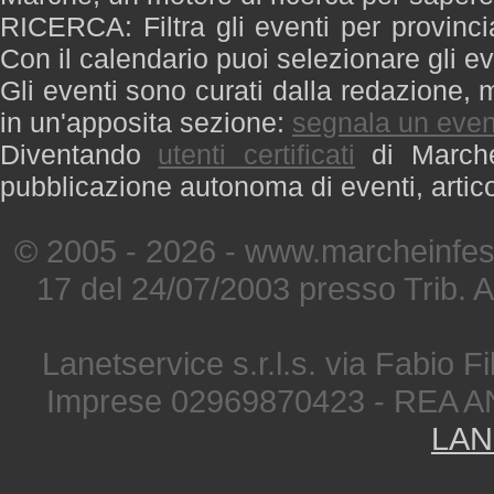
RICERCA: Filtra gli eventi per provinci
Con il calendario puoi selezionare gli ev
Gli eventi sono curati dalla redazione, m
in un'apposita sezione:
segnala un even
Diventando
utenti certificati
di Marche 
pubblicazione autonoma di eventi, artic
© 2005 - 2026 - www.marcheinfest
17 del 24/07/2003 presso Trib. 
Lanetservice s.r.l.s. via Fabio Fi
Imprese 02969870423 - REA A
LAN