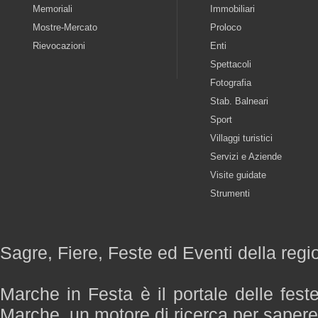
Memoriali
Immobiliari
Mostre-Mercato
Proloco
Rievocazioni
Enti
Spettacoli
Fotografia
Stab. Balneari
Sport
Villaggi turistici
Servizi e Aziende
Visite guidate
Strumenti
Sagre, Fiere, Feste ed Eventi della reg
Marche in Festa è il portale delle fest
Marche, un motore di ricerca per saper