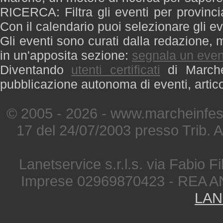
RICERCA: Filtra gli eventi per provinci
Con il calendario puoi selezionare gli ev
Gli eventi sono curati dalla redazione, m
in un'apposita sezione:
segnala un even
Diventando
utenti certificati
di Marche 
pubblicazione autonoma di eventi, artic
© 2005 - 2026 - www.marcheinfest
17 del 24/07/2003 presso Trib. 
Lanetservice s.r.l.s. via Fabio Fi
Imprese 02969870423 - REA A
LAN