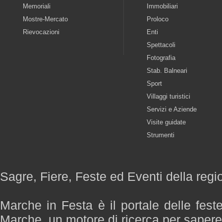
Memoriali
Immobiliari
Mostre-Mercato
Proloco
Rievocazioni
Enti
Spettacoli
Fotografia
Stab. Balneari
Sport
Villaggi turistici
Servizi e Aziende
Visite guidate
Strumenti
Sagre, Fiere, Feste ed Eventi della reg
Marche in Festa è il portale delle fest
Marche, un motore di ricerca per saper