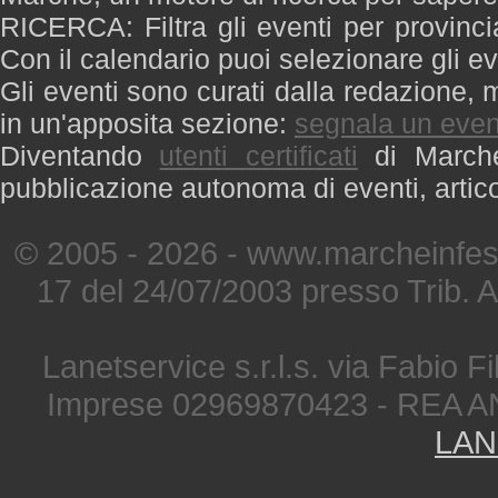
RICERCA: Filtra gli eventi per provinci
Con il calendario puoi selezionare gli ev
Gli eventi sono curati dalla redazione, m
in un'apposita sezione:
segnala un even
Diventando
utenti certificati
di Marche 
pubblicazione autonoma di eventi, artic
© 2005 - 2026 - www.marcheinfest
17 del 24/07/2003 presso Trib. 
Lanetservice s.r.l.s. via Fabio Fi
Imprese 02969870423 - REA A
LAN