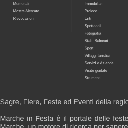
Memoriali
Immobiliari
Mostre-Mercato
Proloco
Rievocazioni
Enti
Spettacoli
Fotografia
Stab. Balneari
Sport
Villaggi turistici
Servizi e Aziende
Visite guidate
Strumenti
Sagre, Fiere, Feste ed Eventi della reg
Marche in Festa è il portale delle fest
Marche, un motore di ricerca per saper