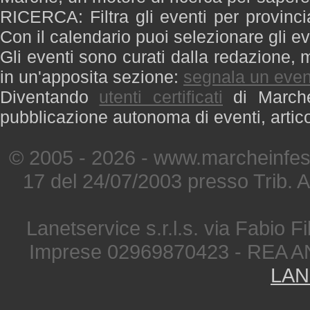
RICERCA: Filtra gli eventi per provinci
Con il calendario puoi selezionare gli ev
Gli eventi sono curati dalla redazione, m
in un'apposita sezione:
segnala un even
Diventando
utenti certificati
di Marche 
pubblicazione autonoma di eventi, artic
© 2005 - 2026 - www.marcheinfest
17 del 24/07/2003 presso Trib. 
Lanetservice s.r.l.s. via Fabio Fi
Imprese 02969870423 - REA A
LAN