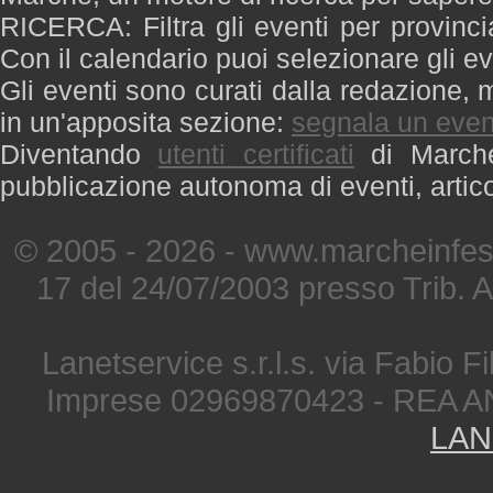
RICERCA: Filtra gli eventi per provinci
Con il calendario puoi selezionare gli ev
Gli eventi sono curati dalla redazione, m
in un'apposita sezione:
segnala un even
Diventando
utenti certificati
di Marche 
pubblicazione autonoma di eventi, artic
© 2005 - 2026 - www.marcheinfest
17 del 24/07/2003 presso Trib. 
Lanetservice s.r.l.s. via Fabio Fi
Imprese 02969870423 - REA A
LAN