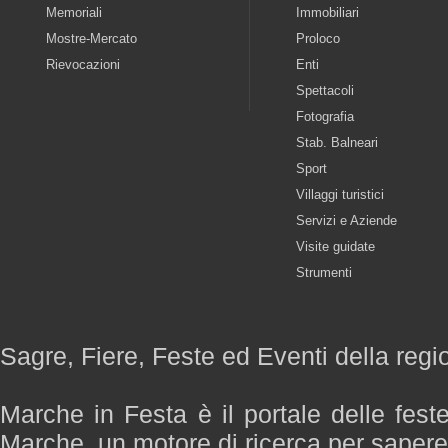
Memoriali
Immobiliari
Mostre-Mercato
Proloco
Rievocazioni
Enti
Spettacoli
Fotografia
Stab. Balneari
Sport
Villaggi turistici
Servizi e Aziende
Visite guidate
Strumenti
Sagre, Fiere, Feste ed Eventi della reg
Marche in Festa è il portale delle fest
Marche, un motore di ricerca per saper