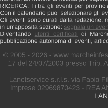
RICERCA: Filtra gli eventi per provinci
Con il calendario puoi selezionare gli ev
Gli eventi sono curati dalla redazione, m
in un'apposita sezione:
segnala un even
Diventando
utenti certificati
di Marche 
pubblicazione autonoma di eventi, artic
© 2005 - 2026 - www.marcheinfest
17 del 24/07/2003 presso Trib. 
Lanetservice s.r.l.s. via Fabio Fi
Imprese 02969870423 - REA A
LAN