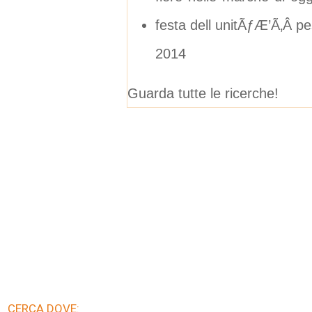
festa dell unitÃƒÆ’Ã‚Â p
2014
Guarda tutte le ricerche!
CERCA DOVE: