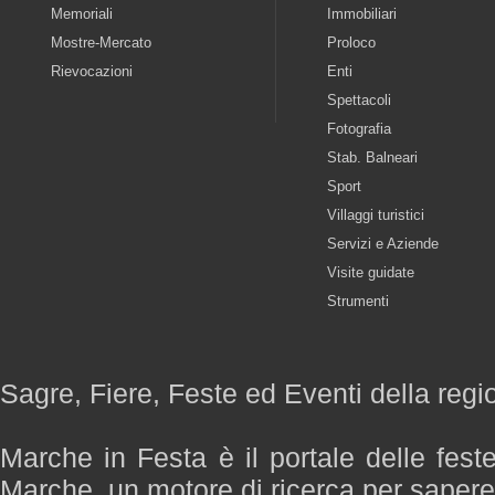
Memoriali
Immobiliari
Mostre-Mercato
Proloco
Rievocazioni
Enti
Spettacoli
Fotografia
Stab. Balneari
Sport
Villaggi turistici
Servizi e Aziende
Visite guidate
Strumenti
Sagre, Fiere, Feste ed Eventi della reg
Marche in Festa è il portale delle fest
Marche, un motore di ricerca per saper