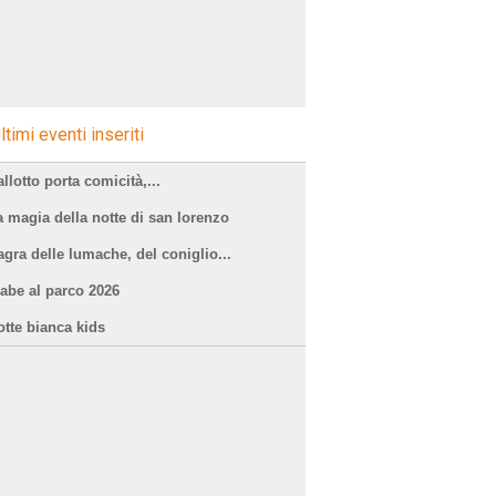
ltimi eventi inseriti
llotto porta comicità,...
a magia della notte di san lorenzo
agra delle lumache, del coniglio...
iabe al parco 2026
otte bianca kids