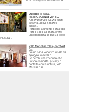
l'attesa dell'appuntamento con la...
Quando e' sera…
RETROSCENA: vivi il...
Accompagnato da una guida
esperta, potrai scoprire
quello...
Partecipa all'evento serale del
Parco Zoo Falconara e vivi
un'esperienza esclusiva dopo
chiusura...
Villa Mariella: relax, comfort
e...
La tua casa vacanze ideale tra
spiaggia, movida e...
Se cerchi una vacanza che
unisca comodità, privacy e
contatto con la natura, Villa
Mariella è la...