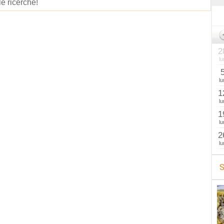
le ricerche!
2
lu
lu
1
lu
1
lu
2
lu
S