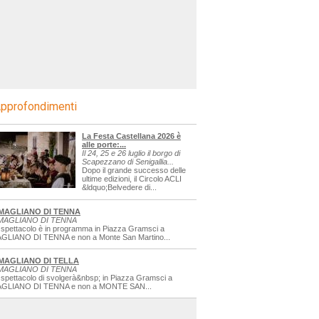
pprofondimenti
La Festa Castellana 2026 è
alle porte:...
Il 24, 25 e 26 luglio il borgo di
Scapezzano di Senigallia...
Dopo il grande successo delle
ultime edizioni, il Circolo ACLI
&ldquo;Belvedere di...
MAGLIANO DI TENNA
MAGLIANO DI TENNA
 spettacolo è in programma in Piazza Gramsci a
GLIANO DI TENNA e non a Monte San Martino...
MAGLIANO DI TELLA
MAGLIANO DI TENNA
 spettacolo di svolgerà&nbsp; in Piazza Gramsci a
GLIANO DI TENNA e non a MONTE SAN...