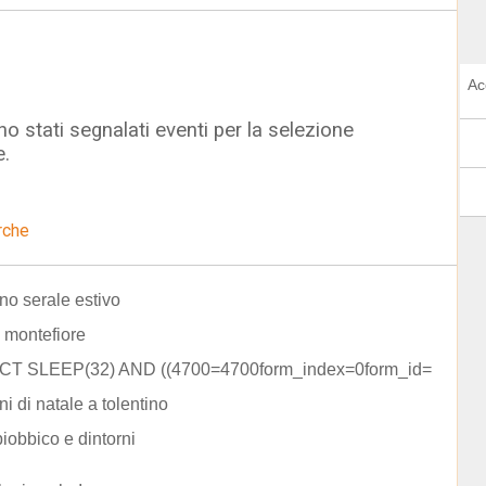
Ac
o stati segnalati eventi per la selezione
e.
rche
no serale estivo
 montefiore
CT SLEEP(32) AND ((4700=4700form_index=0form_id=
ni di natale a tolentino
piobbico e dintorni