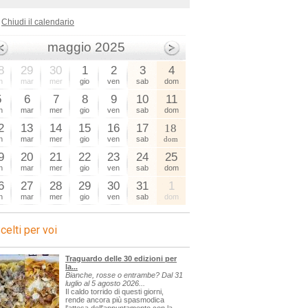
Chiudi il calendario
maggio 2025
8
29
30
1
2
3
4
n
mar
mer
gio
ven
sab
dom
5
6
7
8
9
10
11
n
mar
mer
gio
ven
sab
dom
2
13
14
15
16
17
18
n
mar
mer
gio
ven
sab
dom
9
20
21
22
23
24
25
n
mar
mer
gio
ven
sab
dom
6
27
28
29
30
31
1
n
mar
mer
gio
ven
sab
dom
celti per voi
Traguardo delle 30 edizioni per
la...
Bianche, rosse o entrambe? Dal 31
luglio al 5 agosto 2026...
Il caldo torrido di questi giorni,
rende ancora più spasmodica