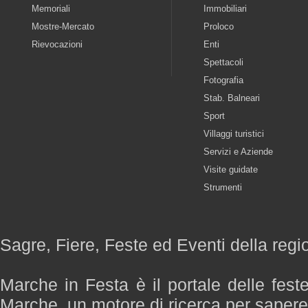
Memoriali
Immobiliari
Mostre-Mercato
Proloco
Rievocazioni
Enti
Spettacoli
Fotografia
Stab. Balneari
Sport
Villaggi turistici
Servizi e Aziende
Visite guidate
Strumenti
Sagre, Fiere, Feste ed Eventi della reg
Marche in Festa è il portale delle fest
Marche, un motore di ricerca per saper