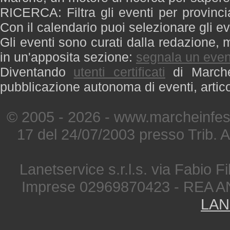
RICERCA: Filtra gli eventi per provinci
Con il calendario puoi selezionare gli ev
Gli eventi sono curati dalla redazione, m
in un'apposita sezione:
segnala un even
Diventando
utenti certificati
di Marche 
pubblicazione autonoma di eventi, artic
© 2005 - 2026 - www.marcheinfest
17 del 24/07/2003 presso Trib. 
Lanetservice s.r.l.s. via Fabio Fi
Imprese 02969870423 - REA A
LAN