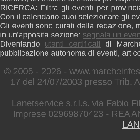
RICERCA: Filtra gli eventi per provinci
Con il calendario puoi selezionare gli ev
Gli eventi sono curati dalla redazione, m
in un'apposita sezione:
segnala un even
Diventando
utenti certificati
di Marche 
pubblicazione autonoma di eventi, artic
© 2005 - 2026 - www.marcheinfest
17 del 24/07/2003 presso Trib. 
Lanetservice s.r.l.s. via Fabio Fi
Imprese 02969870423 - REA A
LAN