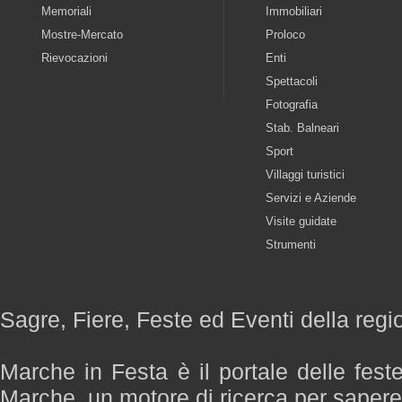
Memoriali
Immobiliari
Mostre-Mercato
Proloco
Rievocazioni
Enti
Spettacoli
Fotografia
Stab. Balneari
Sport
Villaggi turistici
Servizi e Aziende
Visite guidate
Strumenti
Sagre, Fiere, Feste ed Eventi della reg
Marche in Festa è il portale delle fest
Marche, un motore di ricerca per saper