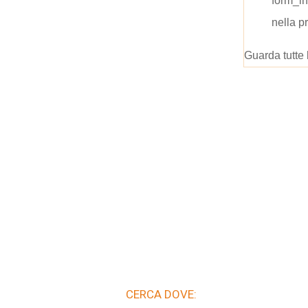
form_i
nella p
Guarda tutte 
CERCA DOVE: