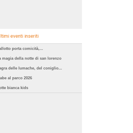
ltimi eventi inseriti
llotto porta comicità,...
a magia della notte di san lorenzo
agra delle lumache, del coniglio...
iabe al parco 2026
otte bianca kids