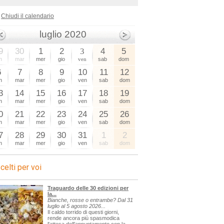
e
Chiudi il calendario
luglio 2020
9
30
1
2
3
4
5
n
mar
mer
gio
ven
sab
dom
6
7
8
9
10
11
12
n
mar
mer
gio
ven
sab
dom
3
14
15
16
17
18
19
n
mar
mer
gio
ven
sab
dom
0
21
22
23
24
25
26
n
mar
mer
gio
ven
sab
dom
7
28
29
30
31
1
2
n
mar
mer
gio
ven
sab
dom
celti per voi
Traguardo delle 30 edizioni per
la...
Bianche, rosse o entrambe? Dal 31
luglio al 5 agosto 2026...
Il caldo torrido di questi giorni,
rende ancora più spasmodica