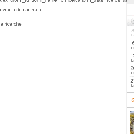
ndex=0form_id=;form_name=formcerca;form_data=ricerca=sagr
rovincia di macerata
le ricerche!
2
lu
lu
1
lu
2
lu
2
lu
S