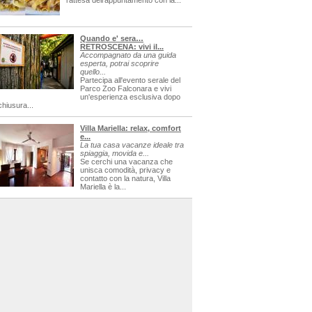
l'attesa dell'appuntamento con la...
Quando e' sera…
RETROSCENA: vivi il...
Accompagnato da una guida
esperta, potrai scoprire
quello...
Partecipa all'evento serale del
Parco Zoo Falconara e vivi
un'esperienza esclusiva dopo
chiusura...
Villa Mariella: relax, comfort
e...
La tua casa vacanze ideale tra
spiaggia, movida e...
Se cerchi una vacanza che
unisca comodità, privacy e
contatto con la natura, Villa
Mariella è la...