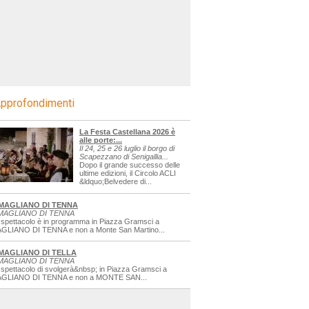
pprofondimenti
La Festa Castellana 2026 è
alle porte:...
Il 24, 25 e 26 luglio il borgo di
Scapezzano di Senigallia...
Dopo il grande successo delle
ultime edizioni, il Circolo ACLI
&ldquo;Belvedere di...
MAGLIANO DI TENNA
MAGLIANO DI TENNA
 spettacolo è in programma in Piazza Gramsci a
GLIANO DI TENNA e non a Monte San Martino...
MAGLIANO DI TELLA
MAGLIANO DI TENNA
 spettacolo di svolgerà&nbsp; in Piazza Gramsci a
GLIANO DI TENNA e non a MONTE SAN...