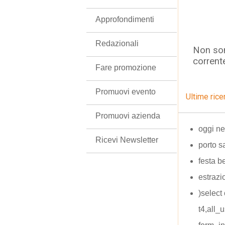
Approfondimenti
Redazionali
Non son
corrent
Fare promozione
Promuovi evento
Ultime rice
Promuovi azienda
oggi ne
Ricevi Newsletter
porto sa
festa b
estraz
)select
t4,all_u