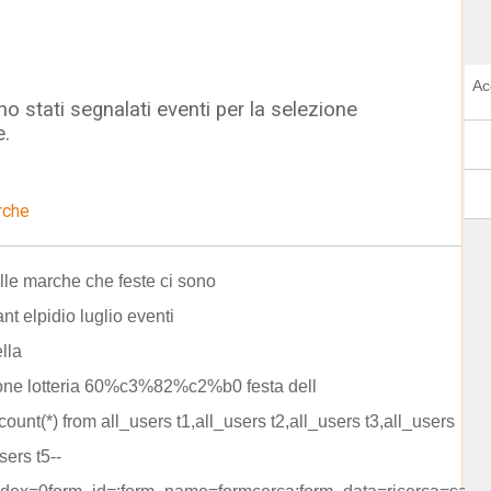
Ac
o stati segnalati eventi per la selezione
e.
rche
lle marche che feste ci sono
nt elpidio luglio eventi
ella
ione lotteria 60%c3%82%c2%b0 festa dell
 count(*) from all_users t1,all_users t2,all_users t3,all_users
sers t5--