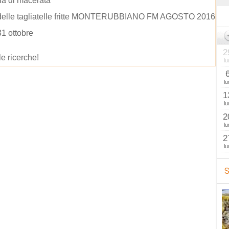
ia di macerata
delle tagliatelle fritte MONTERUBBIANO FM AGOSTO 2016
31 ottobre
2
le ricerche!
lu
lu
1
lu
2
lu
2
lu
S