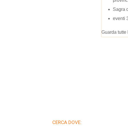
provinc
Sagra 
eventi 
Guarda tutte 
CERCA DOVE: