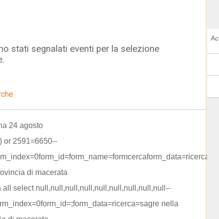
Ac
o stati segnalati eventi per la selezione
e.
rche
na 24 agosto
) or 2591=6650--
rm_index=0form_id=form_name=formcercaform_data=ricerca=s
rovincia di macerata
 all select null,null,null,null,null,null,null,null,null--
rm_index=0form_id=;form_data=ricerca=sagre nella