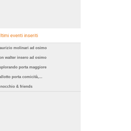
ltimi eventi inseriti
aurizio molinari ad osimo
on walter insero ad osimo
splorando porta maggiore
llotto porta comicità,...
inocchio & friends