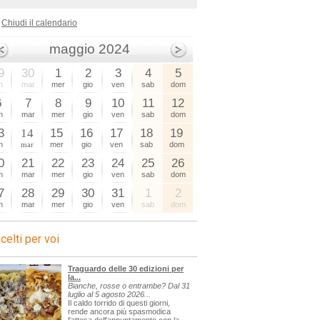
Chiudi il calendario
maggio 2024
9
30
1
2
3
4
5
n
mar
mer
gio
ven
sab
dom
6
7
8
9
10
11
12
n
mar
mer
gio
ven
sab
dom
3
14
15
16
17
18
19
n
mar
mer
gio
ven
sab
dom
0
21
22
23
24
25
26
n
mar
mer
gio
ven
sab
dom
7
28
29
30
31
1
2
n
mar
mer
gio
ven
sab
dom
celti per voi
Traguardo delle 30 edizioni per
la...
Bianche, rosse o entrambe? Dal 31
luglio al 5 agosto 2026...
Il caldo torrido di questi giorni,
rende ancora più spasmodica