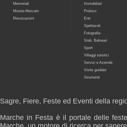
Memoriali
Immobiliari
Mostre-Mercato
Proloco
Rievocazioni
Enti
Spettacoli
Fotografia
Stab. Balneari
Sport
Villaggi turistici
Servizi e Aziende
Visite guidate
Strumenti
Sagre, Fiere, Feste ed Eventi della reg
Marche in Festa è il portale delle fest
Marche, un motore di ricerca per saper