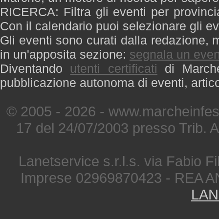
RICERCA: Filtra gli eventi per provinci
Con il calendario puoi selezionare gli ev
Gli eventi sono curati dalla redazione, m
in un'apposita sezione:
segnala un even
Diventando
utenti certificati
di Marche 
pubblicazione autonoma di eventi, artic
© 2005 - 2026 - www.marcheinfest
17 del 24/07/2003 presso Trib. 
Lanetservice s.r.l.s. via Fabio Fi
Imprese 02969870423 - REA A
LAN