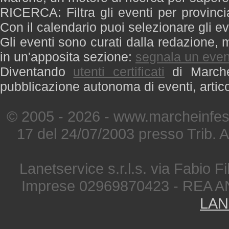
RICERCA: Filtra gli eventi per provinci
Con il calendario puoi selezionare gli ev
Gli eventi sono curati dalla redazione, m
in un'apposita sezione:
segnala un even
Diventando
utenti certificati
di Marche 
pubblicazione autonoma di eventi, artic
© 2005 - 2026 - www.marcheinfest
17 del 24/07/2003 presso Trib. 
Lanetservice s.r.l.s. via Fabio Fi
Imprese 02969870423 - REA A
LAN