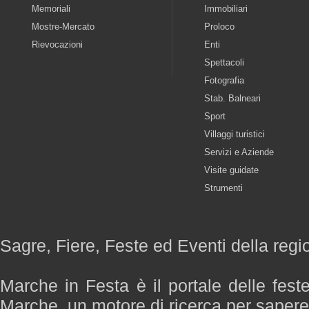
Memoriali
Immobiliari
Mostre-Mercato
Proloco
Rievocazioni
Enti
Spettacoli
Fotografia
Stab. Balneari
Sport
Villaggi turistici
Servizi e Aziende
Visite guidate
Strumenti
Sagre, Fiere, Feste ed Eventi della reg
Marche in Festa è il portale delle fest
Marche, un motore di ricerca per saper