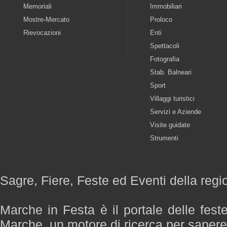
Memoriali
Immobiliari
Mostre-Mercato
Proloco
Rievocazioni
Enti
Spettacoli
Fotografia
Stab. Balneari
Sport
Villaggi turistici
Servizi e Aziende
Visite guidate
Strumenti
Sagre, Fiere, Feste ed Eventi della reg
Marche in Festa è il portale delle fest
Marche, un motore di ricerca per saper