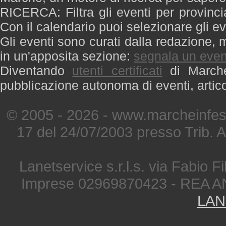
RICERCA: Filtra gli eventi per provinci
Con il calendario puoi selezionare gli ev
Gli eventi sono curati dalla redazione, m
in un'apposita sezione:
segnala un even
Diventando
utenti certificati
di Marche 
pubblicazione autonoma di eventi, artic
© 2005 - 2026 - www.marcheinfest
17 del 24/07/2003 presso Trib. 
Lanetservice s.r.l.s. via Fabio Fi
Imprese 02969870423 - REA A
LAN