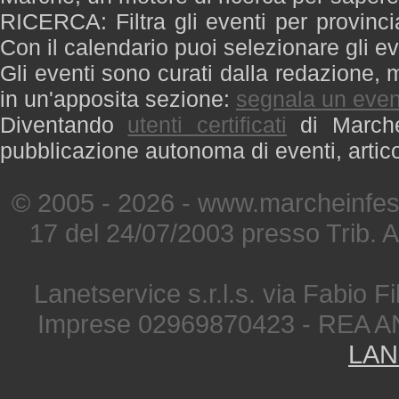
RICERCA: Filtra gli eventi per provinci
Con il calendario puoi selezionare gli ev
Gli eventi sono curati dalla redazione, m
in un'apposita sezione:
segnala un even
Diventando
utenti certificati
di Marche 
pubblicazione autonoma di eventi, artic
© 2005 - 2026 - www.marcheinfest
17 del 24/07/2003 presso Trib. 
Lanetservice s.r.l.s. via Fabio Fi
Imprese 02969870423 - REA A
LAN