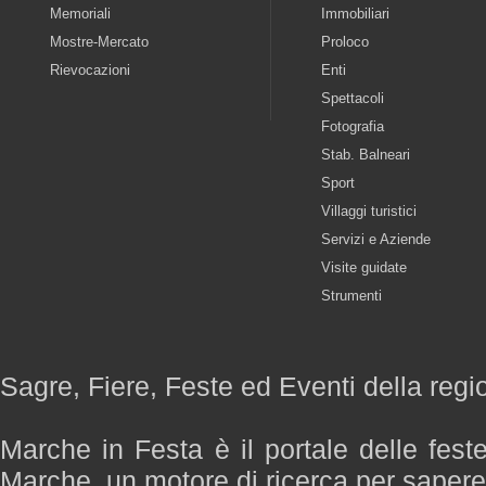
Memoriali
Immobiliari
Mostre-Mercato
Proloco
Rievocazioni
Enti
Spettacoli
Fotografia
Stab. Balneari
Sport
Villaggi turistici
Servizi e Aziende
Visite guidate
Strumenti
Sagre, Fiere, Feste ed Eventi della reg
Marche in Festa è il portale delle fest
Marche, un motore di ricerca per saper