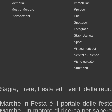
Memoriali
Immobiliari
Mostre-Mercato
Proloco
Rievocazioni
Enti
Spettacoli
Fotografia
Stab. Balneari
Sport
Villaggi turistici
Servizi e Aziende
Visite guidate
Strumenti
Sagre, Fiere, Feste ed Eventi della reg
Marche in Festa è il portale delle fest
Marche, un motore di ricerca per saper