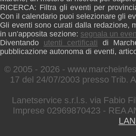
RICERCA: Filtra gli eventi per provinci
Con il calendario puoi selezionare gli ev
Gli eventi sono curati dalla redazione, m
in un'apposita sezione:
segnala un even
Diventando
utenti certificati
di Marche 
pubblicazione autonoma di eventi, artic
© 2005 - 2026 - www.marcheinfest
17 del 24/07/2003 presso Trib. 
Lanetservice s.r.l.s. via Fabio Fi
Imprese 02969870423 - REA A
LAN