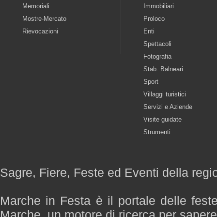
Memoriali
Immobiliari
Mostre-Mercato
Proloco
Rievocazioni
Enti
Spettacoli
Fotografia
Stab. Balneari
Sport
Villaggi turistici
Servizi e Aziende
Visite guidate
Strumenti
Sagre, Fiere, Feste ed Eventi della reg
Marche in Festa è il portale delle fest
Marche, un motore di ricerca per saper