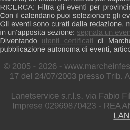
RICERCA: Filtra gli eventi per provinci
Con il calendario puoi selezionare gli ev
Gli eventi sono curati dalla redazione, m
in un'apposita sezione:
segnala un even
Diventando
utenti certificati
di Marche 
pubblicazione autonoma di eventi, artic
© 2005 - 2026 - www.marcheinfest
17 del 24/07/2003 presso Trib. 
Lanetservice s.r.l.s. via Fabio Fi
Imprese 02969870423 - REA A
LAN