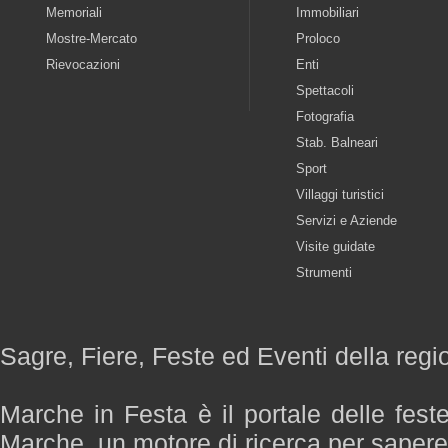
Memoriali
Immobiliari
Mostre-Mercato
Proloco
Rievocazioni
Enti
Spettacoli
Fotografia
Stab. Balneari
Sport
Villaggi turistici
Servizi e Aziende
Visite guidate
Strumenti
Sagre, Fiere, Feste ed Eventi della reg
Marche in Festa è il portale delle fest
Marche, un motore di ricerca per saper