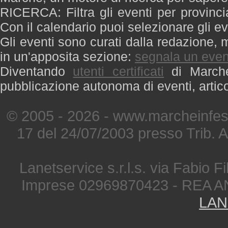
RICERCA: Filtra gli eventi per provinci
Con il calendario puoi selezionare gli ev
Gli eventi sono curati dalla redazione, m
in un'apposita sezione:
segnala un even
Diventando
utenti certificati
di Marche 
pubblicazione autonoma di eventi, artic
© 2005 - 2026 - www.marcheinfest
17 del 24/07/2003 presso Trib. 
Lanetservice s.r.l.s. via Fabio Fi
Imprese 02969870423 - REA A
LAN