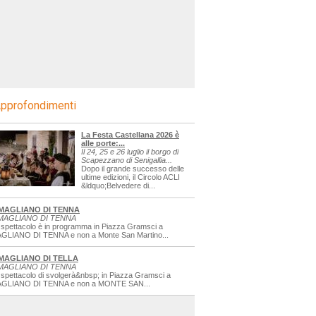
pprofondimenti
La Festa Castellana 2026 è
alle porte:...
Il 24, 25 e 26 luglio il borgo di
Scapezzano di Senigallia...
Dopo il grande successo delle
ultime edizioni, il Circolo ACLI
&ldquo;Belvedere di...
MAGLIANO DI TENNA
MAGLIANO DI TENNA
 spettacolo è in programma in Piazza Gramsci a
GLIANO DI TENNA e non a Monte San Martino...
MAGLIANO DI TELLA
MAGLIANO DI TENNA
 spettacolo di svolgerà&nbsp; in Piazza Gramsci a
GLIANO DI TENNA e non a MONTE SAN...