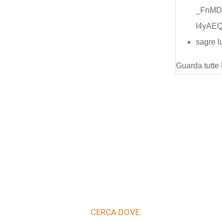
_FnMD
I4yAE
sagre l
Guarda tutte 
CERCA DOVE: