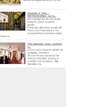
l'attesa dell'appuntamento con la...
Quando e' sera…
RETROSCENA: vivi il...
Accompagnato da una guida
esperta, potrai scoprire
quello...
Partecipa all'evento serale del
Parco Zoo Falconara e vivi
un'esperienza esclusiva dopo
chiusura...
Villa Mariella: relax, comfort
e...
La tua casa vacanze ideale tra
spiaggia, movida e...
Se cerchi una vacanza che
unisca comodità, privacy e
contatto con la natura, Villa
Mariella è la...