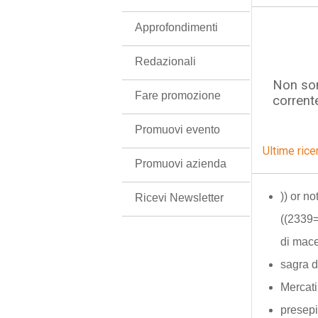
Approfondimenti
Redazionali
Non son
Fare promozione
corrent
Promuovi evento
Ultime rice
Promuovi azienda
)) or n
Ricevi Newsletter
((2339
di mace
sagra d
Mercati
presep