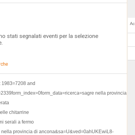
Ac
o stati segnalati eventi per la selezione
e.
rche
ot 1983=7208 and
=2339form_index=0form_data=ricerca=sagre nella provincia
rata
elle chitarrine
ni serali a fermo
i nella provincia di ancona&sa=U&ved=0ahUKEwiL8-