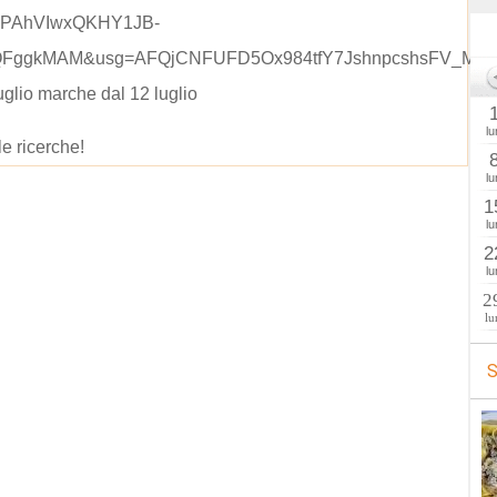
PAhVIwxQKHY1JB-
QFggkMAM&usg=AFQjCNFUFD5Ox984tfY7JshnpcshsFV_Mw
uglio marche dal 12 luglio
lu
le ricerche!
lu
1
lu
2
lu
2
lu
S