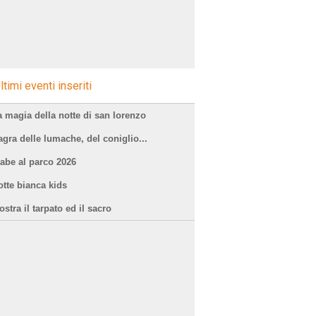
ltimi eventi inseriti
a magia della notte di san lorenzo
agra delle lumache, del coniglio...
iabe al parco 2026
otte bianca kids
stra il tarpato ed il sacro