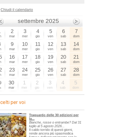
Chiudi il calendario
settembre 2025
1
2
3
4
5
6
7
n
mar
mer
gio
ven
sab
dom
8
9
10
11
12
13
14
n
mar
mer
gio
ven
sab
dom
5
16
17
18
19
20
21
n
mar
mer
gio
ven
sab
dom
2
23
24
25
26
27
28
n
mar
mer
gio
ven
sab
dom
9
30
1
2
3
4
5
n
mar
mer
gio
ven
sab
dom
celti per voi
Traguardo delle 30 edizioni per
la...
Bianche, rosse o entrambe? Dal 31
luglio al 5 agosto 2026...
Il caldo torrido di questi giorni,
rende ancora più spasmodica