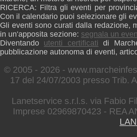
RICERCA: Filtra gli eventi per provinci
Con il calendario puoi selezionare gli ev
Gli eventi sono curati dalla redazione, m
in un'apposita sezione:
segnala un even
Diventando
utenti certificati
di Marche 
pubblicazione autonoma di eventi, artic
© 2005 - 2026 - www.marcheinfest
17 del 24/07/2003 presso Trib. 
Lanetservice s.r.l.s. via Fabio Fi
Imprese 02969870423 - REA A
LAN