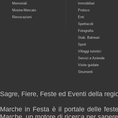
Memoriali
Immobiliari
Mostre-Mercato
Proloco
Rievocazioni
Enti
Spettacoli
Fotografia
Stab. Balneari
Sport
Villaggi turistici
Servizi e Aziende
Visite guidate
Strumenti
Sagre, Fiere, Feste ed Eventi della reg
Marche in Festa è il portale delle fest
Marche, un motore di ricerca per saper