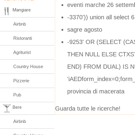
eventi marche 26 settem
Mangiare
-3370')) union all select
Airbnb
sagre agosto
Ristoranti
-9253' OR (SELECT (C
Agriturist
THEN NULL ELSE CTXSY
END) FROM DUAL) IS NU
Country House
'iAEDform_index=0;form_
Pizzerie
provincia di macerata
Pub
Bere
Guarda tutte le ricerche!
Airbnb