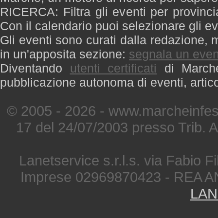
RICERCA: Filtra gli eventi per provinci
Con il calendario puoi selezionare gli ev
Gli eventi sono curati dalla redazione, m
in un'apposita sezione:
segnala un even
Diventando
utenti certificati
di Marche 
pubblicazione autonoma di eventi, artic
© 2005 - 2026 - www.marcheinfest
17 del 24/07/2003 presso Trib. 
Lanetservice s.r.l.s. via Fabio Fi
Imprese 02969870423 - REA A
LAN