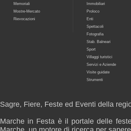
Memoriali
Immobiliari
Mostre-Mercato
Proloco
Rievocazioni
Enti
Spettacoli
Fotografia
Stab. Balneari
Sport
Villaggi turistici
Servizi e Aziende
Visite guidate
Strumenti
Sagre, Fiere, Feste ed Eventi della reg
Marche in Festa è il portale delle fest
Marche, un motore di ricerca per saper