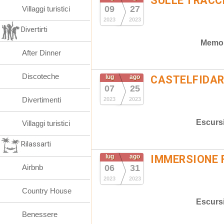
SULLE TRACC
09
27
Villaggi turistici
2023
2023
Divertirti
Memor
After Dinner
Discoteche
lug
ago
CASTELFIDARD
07
25
Divertimenti
2023
2023
Escurs
Villaggi turistici
Rilassarti
lug
ago
IMMERSIONE 
Airbnb
06
31
2023
2023
Country House
Escurs
Benessere