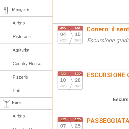
Mangiare
Airbnb
ago
set
Conero: il sen
04
15
Ristoranti
Escursione guid
2023
2023
Agriturist
Country House
lug
ago
ESCURSIONE 
Pizzerie
10
28
2023
2023
Pub
Escurs
Bere
Airbnb
lug
ago
PASSEGGIATA
07
25