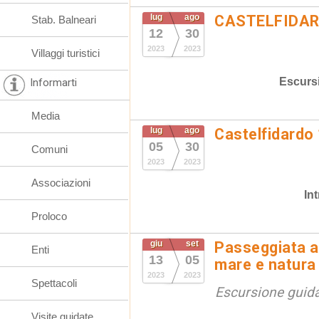
lug
ago
CASTELFIDARD
Stab. Balneari
12
30
2023
2023
Villaggi turistici
Escurs
Informarti
Media
lug
ago
Castelfidardo 
05
30
Comuni
2023
2023
Associazioni
In
Proloco
giu
set
Passeggiata al
Enti
13
05
mare e natura
2023
2023
Spettacoli
Escursione guid
Visite guidate